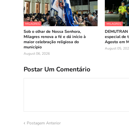
MILAGRES
MILAGRES
Sob o olhar de Nossa Senhora,
DEMUTRAN a
Milagres renova a fé e dá início à
especial de t
maior celebração religiosa do
Agosto em M
município
August 05, 20
August 06, 2026
Postar Um Comentário
Postagem Anterior