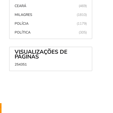
CEARÁ
(469)
MILAGRES
(1810)
POLÍCIA
(1179)
POLÍTICA
(305)
VISUALIZAÇÕES DE
PÁGINAS
2
5
4
3
5
1