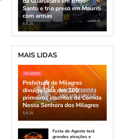
da Guanabara em Brejo
Santo e trio preso em Mauriti
com armas
6.8.26
MAIS LIDAS
MILAGRES
Prefeitura de Milagres
divulga lista dos 200
primeiros inscritos da Corrida
Nossa Senhora dos Milagres
5.8.26
Festa de Agosto terá
grandes atrações e