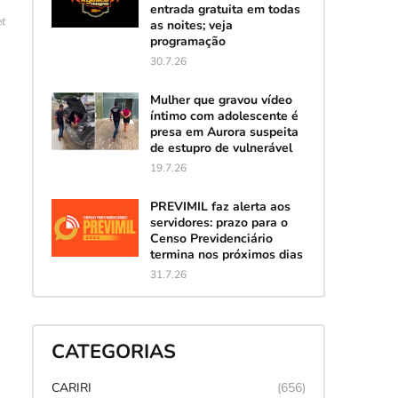
entrada gratuita em todas
et
as noites; veja
programação
30.7.26
Mulher que gravou vídeo
íntimo com adolescente é
presa em Aurora suspeita
de estupro de vulnerável
19.7.26
PREVIMIL faz alerta aos
servidores: prazo para o
Censo Previdenciário
termina nos próximos dias
31.7.26
CATEGORIAS
CARIRI
(656)