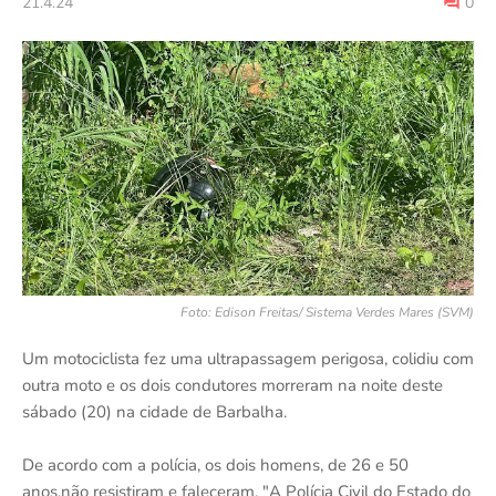
21.4.24
0
Foto: Edison Freitas/ Sistema Verdes Mares (SVM)
Um motociclista fez uma ultrapassagem perigosa, colidiu com
outra moto e os dois condutores morreram na noite deste
sábado (20) na cidade de Barbalha.
De acordo com a polícia, os dois homens, de 26 e 50
anos,não resistiram e faleceram. "A Polícia Civil do Estado do