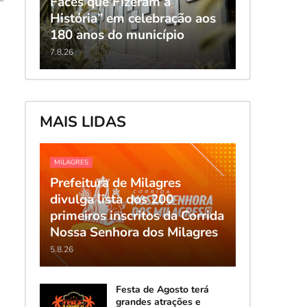
Faces que Fizeram a
História” em celebração aos
180 anos do município
7.8.26
MAIS LIDAS
MILAGRES
Prefeitura de Milagres
divulga lista dos 200
primeiros inscritos da Corrida
Nossa Senhora dos Milagres
5.8.26
Festa de Agosto terá
grandes atrações e