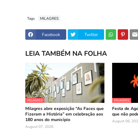
Tags
MILAGRES
Facebook
Twitter
LEIA TAMBÉM NA FOLHA
MILAGRES
MILAGRES
Milagres abre exposição “As Faces que
Festa de Ago
Fizeram a História” em celebração aos
que não pode
180 anos do município
August 06, 20
August 07, 2026