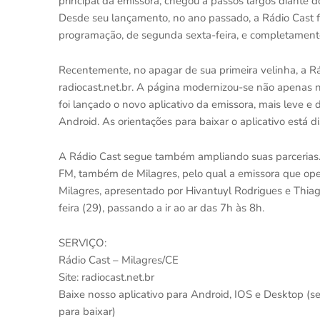
principal da emissora, chegou a passos largos diante d
Desde seu lançamento, no ano passado, a Rádio Cast f
programação, de segunda sexta-feira, e completamen
Recentemente, no apagar de sua primeira velinha, a Rá
radiocast.net.br. A página modernizou-se não apenas 
foi lançado o novo aplicativo da emissora, mais leve e
Android. As orientações para baixar o aplicativo está d
A Rádio Cast segue também ampliando suas parcerias.
FM, também de Milagres, pelo qual a emissora que op
Milagres, apresentado por Hivantuyl Rodrigues e Thiag
feira (29), passando a ir ao ar das 7h às 8h.
SERVIÇO:
Rádio Cast – Milagres/CE
Site: radiocast.net.br
Baixe nosso aplicativo para Android, IOS e Desktop (se
para baixar)