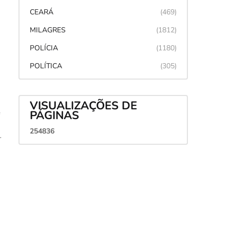
CEARÁ
(469)
MILAGRES
(1812)
POLÍCIA
(1180)
POLÍTICA
(305)
VISUALIZAÇÕES DE
e
PÁGINAS
2
5
4
8
3
6
-