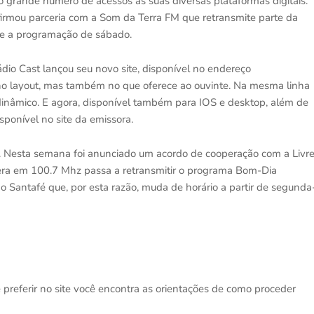
o grande numero de acessos às suas diversas plataformas digitais.
irmou parceria com a Som da Terra FM que retransmite parte da
te a programação de sábado.
dio Cast lançou seu novo site, disponível no endereço
no layout, mas também no que oferece ao ouvinte. Na mesma linha
 dinâmico. E agora, disponível também para IOS e desktop, além de
isponível no site da emissora.
 Nesta semana foi anunciado um acordo de cooperação com a Livr
era em 100.7 Mhz passa a retransmitir o programa Bom-Dia
o Santafé que, por esta razão, muda de horário a partir de segunda
 preferir no site você encontra as orientações de como proceder