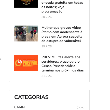
entrada gratuita em todas
as noites; veja
programação
30.7.26
Mulher que gravou vídeo
íntimo com adolescente é
presa em Aurora suspeita
de estupro de vulnerável
19.7.26
PREVIMIL faz alerta aos
ão
servidores: prazo para o
Censo Previdenciário
termina nos próximos dias
31.7.26
CATEGORIAS
CARIRI
(657)