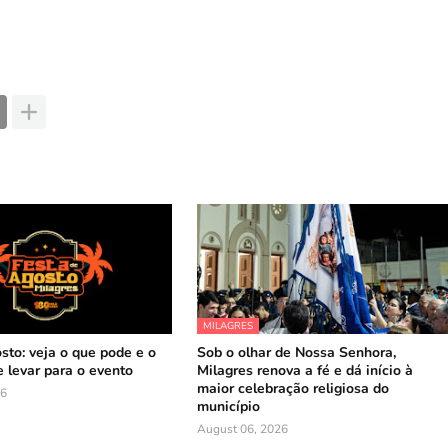
MILAGRES
sto: veja o que pode e o
Sob o olhar de Nossa Senhora,
 levar para o evento
Milagres renova a fé e dá início à
maior celebração religiosa do
26
município
August 06, 2026