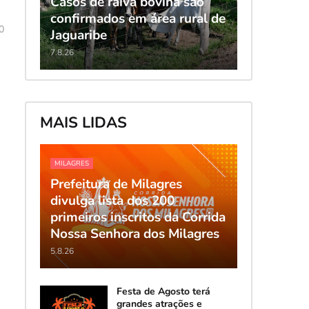
Casos de raiva bovina são
confirmados em área rural de
0
Jaguaribe
7.8.26
MAIS LIDAS
MILAGRES
Prefeitura de Milagres
divulga lista dos 200
primeiros inscritos da Corrida
Nossa Senhora dos Milagres
5.8.26
Festa de Agosto terá
grandes atrações e