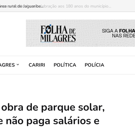
am a História” em celebração aos 180 anos do município...
AGRES
CARIRI
POLÍTICA
POLÍCIA
obra de parque solar,
 não paga salários e