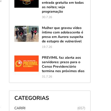
te
entrada gratuita em todas
as noites; veja
programação
30.7.26
Mulher que gravou vídeo
íntimo com adolescente é
presa em Aurora suspeita
de estupro de vulnerável
19.7.26
PREVIMIL faz alerta aos
servidores: prazo para o
Censo Previdenciário
termina nos próximos dias
31.7.26
CATEGORIAS
s
CARIRI
(657)