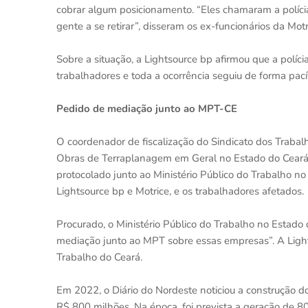
cobrar algum posicionamento. “Eles chamaram a políci
gente a se retirar”, disseram os ex-funcionários da Motr
Sobre a situação, a Lightsource bp afirmou que a políc
trabalhadores e toda a ocorrência seguiu de forma pacíf
Pedido de mediação junto ao MPT-CE
O coordenador de fiscalização do Sindicato dos Trabal
Obras de Terraplanagem em Geral no Estado do Ceará (
protocolado junto ao Ministério Público do Trabalho 
Lightsource bp e Motrice, e os trabalhadores afetados.
Procurado, o Ministério Público do Trabalho no Estad
mediação junto ao MPT sobre essas empresas”. A Lights
Trabalho do Ceará.
Em 2022, o Diário do Nordeste noticiou a construção d
R$ 800 milhões. Na época, foi prevista a geração de 