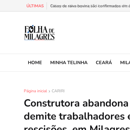
ÚLTIMAS
Milagres abre exposição “As Faces que Fizer
HOME
MINHA TELINHA
CEARÁ
MIL
Página inicial
CARIRI
Construtora abandona 
demite trabalhadores e
rescisões, em Milagres