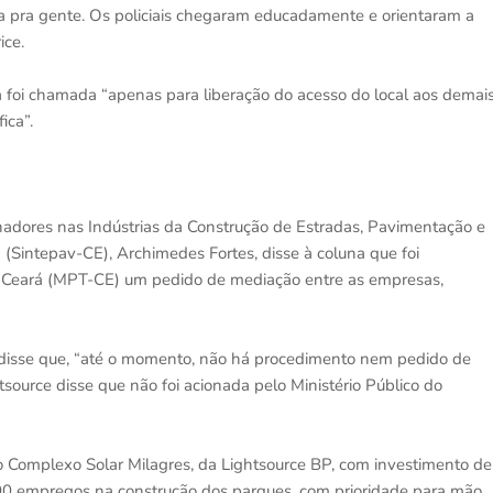
a pra gente. Os policiais chegaram educadamente e orientaram a
ice.
ia foi chamada “apenas para liberação do acesso do local aos demai
ica”.
hadores nas Indústrias da Construção de Estradas, Pavimentação e
Sintepav-CE), Archimedes Fortes, disse à coluna que foi
no Ceará (MPT-CE) um pedido de mediação entre as empresas,
o disse que, “até o momento, não há procedimento nem pedido de
ource disse que não foi acionada pelo Ministério Público do
o Complexo Solar Milagres, da Lightsource BP, com investimento de
800 empregos na construção dos parques, com prioridade para mão