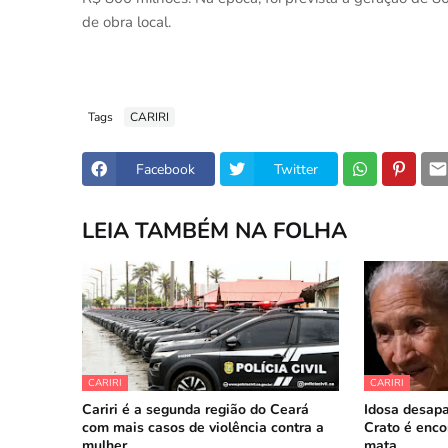
de obra local.
Tags
CARIRI
Facebook
Twitter
LEIA TAMBÉM NA FOLHA
CARIRI
CARIRI
Cariri é a segunda região do Ceará
Idosa desapa
com mais casos de violência contra a
Crato é enco
mulher
mata