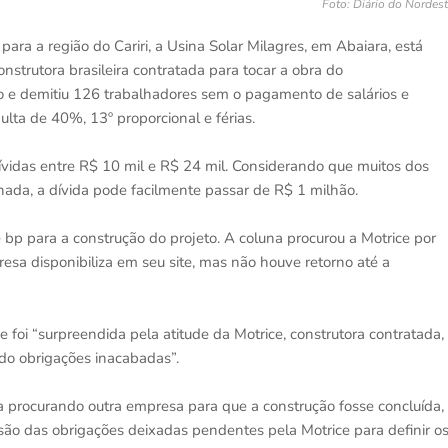
Foto: Diário do Nordes
a a região do Cariri, a Usina Solar Milagres, em Abaiara, está
strutora brasileira contratada para tocar a obra do
 e demitiu 126 trabalhadores sem o pagamento de salários e
ulta de 40%, 13º proporcional e férias.
ívidas entre R$ 10 mil e R$ 24 mil. Considerando que muitos dos
nada, a dívida pode facilmente passar de R$ 1 milhão.
e bp para a construção do projeto. A coluna procurou a Motrice por
sa disponibiliza em seu site, mas não houve retorno até a
foi “surpreendida pela atitude da Motrice, construtora contratada,
do obrigações inacabadas”.
ia procurando outra empresa para que a construção fosse concluída,
são das obrigações deixadas pendentes pela Motrice para definir o