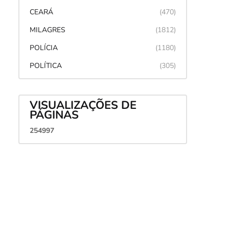
CEARÁ
(470)
MILAGRES
(1812)
POLÍCIA
(1180)
POLÍTICA
(305)
VISUALIZAÇÕES DE
PÁGINAS
2
5
4
9
9
7