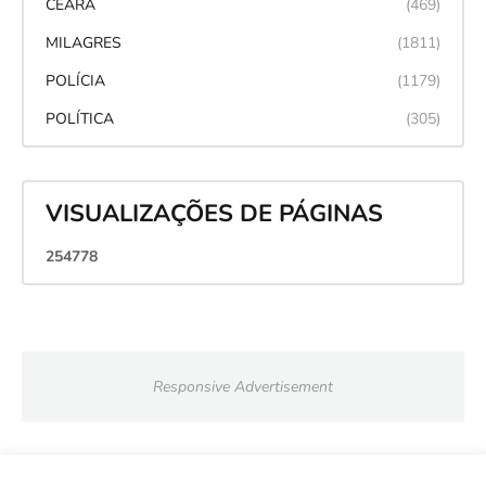
CEARÁ
(469)
MILAGRES
(1811)
POLÍCIA
(1179)
POLÍTICA
(305)
VISUALIZAÇÕES DE PÁGINAS
2
5
4
7
7
8
Responsive Advertisement