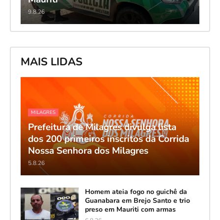
9.8.26
MAIS LIDAS
MILAGRES
Prefeitura de Milagres divulga lista
dos 200 primeiros inscritos da Corrida
Nossa Senhora dos Milagres
5.8.26
Homem ateia fogo no guichê da
Guanabara em Brejo Santo e trio
preso em Mauriti com armas