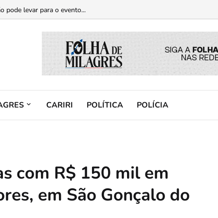
casos de violência contra a mulher...
o pode levar para o evento...
AGRES
CARIRI
POLÍTICA
POLÍCIA
as com R$ 150 mil em
itores, em São Gonçalo do