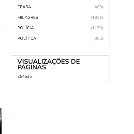
CEARÁ
(469)
MILAGRES
(1811)
a
POLÍCIA
(1179)
e
POLÍTICA
(305)
VISUALIZAÇÕES DE
PÁGINAS
2
5
4
6
3
5