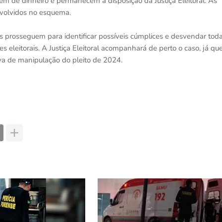
em de dinheiro e permanecem à disposição da Justiça Eleitoral. As
envolvidos no esquema.
 prosseguem para identificar possíveis cúmplices e desvendar tod
eleitorais. A Justiça Eleitoral acompanhará de perto o caso, já qu
iva de manipulação do pleito de 2024.