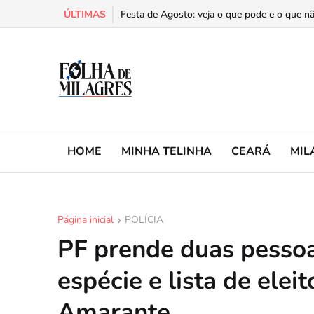
ÚLTIMAS
Cariri é a segunda região do Ceará com mais 
Festa de Agosto: veja o que pode e o que nã
HOME
MINHA TELINHA
CEARÁ
MIL
Página inicial
POLÍCIA
PF prende duas pesso
espécie e lista de ele
Amarante