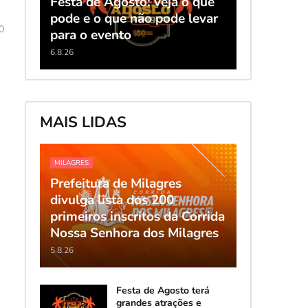
Festa de Agosto: veja o que
pode e o que não pode levar
0
para o evento
6.8.26
MAIS LIDAS
MILAGRES
Prefeitura de Milagres
divulga lista dos 200
primeiros inscritos da Corrida
Nossa Senhora dos Milagres
5.8.26
Festa de Agosto terá
grandes atrações e