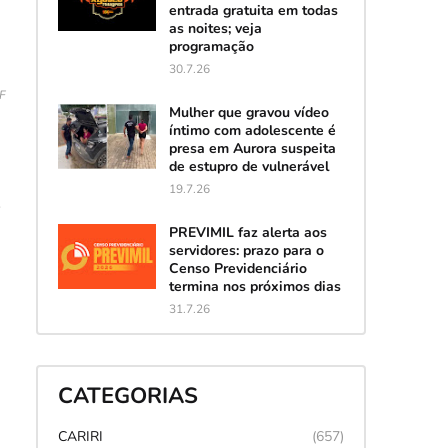
entrada gratuita em todas
as noites; veja
programação
30.7.26
PF
Mulher que gravou vídeo
íntimo com adolescente é
presa em Aurora suspeita
de estupro de vulnerável
19.7.26
PREVIMIL faz alerta aos
servidores: prazo para o
Censo Previdenciário
termina nos próximos dias
31.7.26
CATEGORIAS
CARIRI
(657)