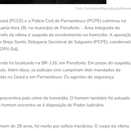
Foto: Ilustrativa/Reprodução/Intern
Ceará (PCCE) e a Polícia Civil de Pernambuco (PCPE) culminou na
ta-feira (9), no município de Penaforte – Área Integrada de
fe da vítima é suspeito de envolvimento no homicídio. A operaçã
e Brejo Santo, Delegacia Seccional de Salgueiro (PCPE), coordenad
(DPJI-Sul).
do foi localizado na BR-116, em Penaforte. Em posse do suspeito,
ado. Além disso, os policiais civis cumpriram dois mandados de
izadas no Ceará e em Pernambuco. Os agentes de segurança
o preventiva pelo crime de homicídio. O homem também foi autuado
o homem encontra-se à disposição do Poder Judiciário.
em de 29 anos, foi morto por asfixia mecânica. O corpo da vítima