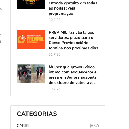
entrada gratuita em todas
as noites; veja
et
programação
30.7.26
PREVIMIL faz alerta aos
o
servidores: prazo para o
a
Censo Previdenciário
termina nos próximos dias
31.7.26
Mulher que gravou vídeo
íntimo com adolescente é
presa em Aurora suspeita
de estupro de vulnerável
19.7.26
CATEGORIAS
CARIRI
(657)