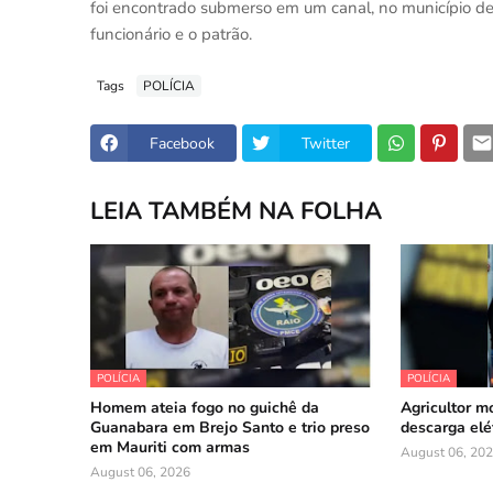
foi encontrado submerso em um canal, no município de
funcionário e o patrão.
Tags
POLÍCIA
Facebook
Twitter
LEIA TAMBÉM NA FOLHA
POLÍCIA
POLÍCIA
Homem ateia fogo no guichê da
Agricultor m
Guanabara em Brejo Santo e trio preso
descarga elé
em Mauriti com armas
August 06, 20
August 06, 2026