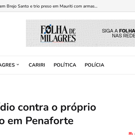
m Brejo Santo e trio preso em Mauriti com armas...
arga elétrica...
AGRES
CARIRI
POLÍTICA
POLÍCIA
dio contra o próprio
do em Penaforte