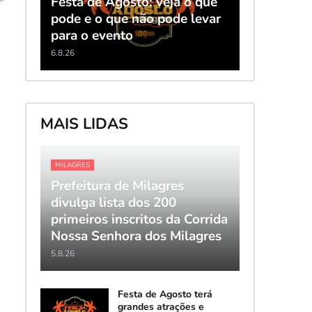
Festa de Agosto: veja o que
pode e o que não pode levar
para o evento
6.8.26
MAIS LIDAS
MILAGRES
Prefeitura de Milagres
divulga lista dos 200
primeiros inscritos da Corrida
Nossa Senhora dos Milagres
5.8.26
Festa de Agosto terá
grandes atrações e