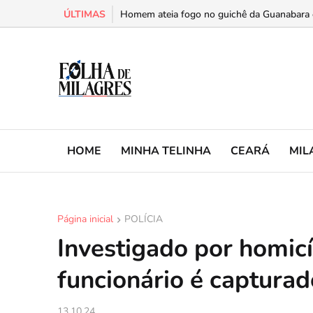
ÚLTIMAS
Homem ateia fogo no guichê da Guanabara e
Agricultor morre em Aurora após sofrer desc
HOME
MINHA TELINHA
CEARÁ
MIL
Página inicial
POLÍCIA
Investigado por homicí
funcionário é captura
13.10.24