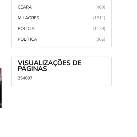
CEARÁ
(469)
MILAGRES
(1811)
POLÍCIA
(1179)
POLÍTICA
(305)
VISUALIZAÇÕES DE
PÁGINAS
2
5
4
6
9
7