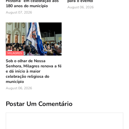
História” em celebração aos
para o evento
180 anos do município
August 06, 2026
August 07, 2026
MILAGRES
Sob o olhar de Nossa
Senhora, Milagres renova a fé
e dá início à maior
celebração religiosa do
município
August 06, 2026
Postar Um Comentário