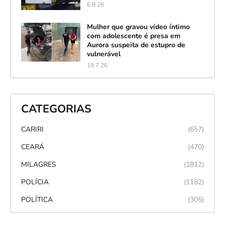
6.8.26
Mulher que gravou vídeo íntimo
com adolescente é presa em
Aurora suspeita de estupro de
vulnerável
19.7.26
CATEGORIAS
CARIRI
(657)
CEARÁ
(470)
MILAGRES
(1812)
POLÍCIA
(1182)
POLÍTICA
(305)