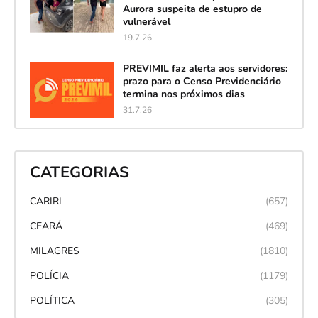
Aurora suspeita de estupro de
vulnerável
19.7.26
PREVIMIL faz alerta aos servidores:
prazo para o Censo Previdenciário
termina nos próximos dias
31.7.26
CATEGORIAS
CARIRI
(657)
CEARÁ
(469)
MILAGRES
(1810)
POLÍCIA
(1179)
POLÍTICA
(305)