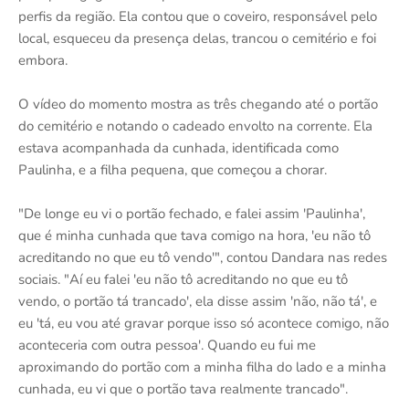
perfis da região. Ela contou que o coveiro, responsável pelo
local, esqueceu da presença delas, trancou o cemitério e foi
embora.
O vídeo do momento mostra as três chegando até o portão
do cemitério e notando o cadeado envolto na corrente. Ela
estava acompanhada da cunhada, identificada como
Paulinha, e a filha pequena, que começou a chorar.
"De longe eu vi o portão fechado, e falei assim 'Paulinha',
que é minha cunhada que tava comigo na hora, 'eu não tô
acreditando no que eu tô vendo'", contou Dandara nas redes
sociais. "Aí eu falei 'eu não tô acreditando no que eu tô
vendo, o portão tá trancado', ela disse assim 'não, não tá', e
eu 'tá, eu vou até gravar porque isso só acontece comigo, não
aconteceria com outra pessoa'. Quando eu fui me
aproximando do portão com a minha filha do lado e a minha
cunhada, eu vi que o portão tava realmente trancado".