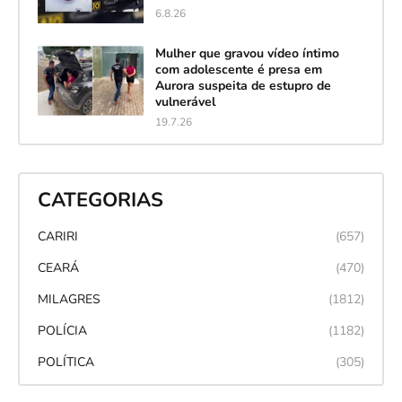
6.8.26
Mulher que gravou vídeo íntimo
com adolescente é presa em
Aurora suspeita de estupro de
vulnerável
19.7.26
CATEGORIAS
CARIRI
(657)
CEARÁ
(470)
MILAGRES
(1812)
POLÍCIA
(1182)
POLÍTICA
(305)