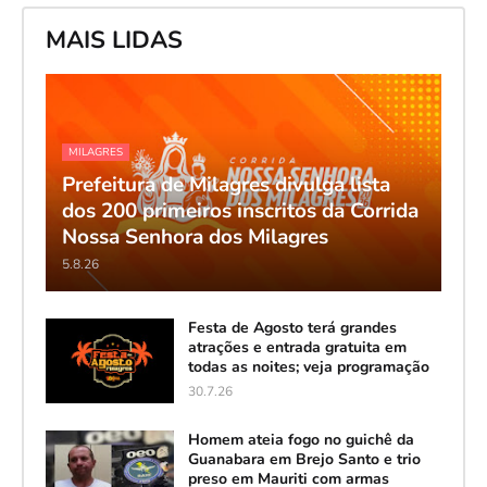
MAIS LIDAS
MILAGRES
Prefeitura de Milagres divulga lista
dos 200 primeiros inscritos da Corrida
Nossa Senhora dos Milagres
5.8.26
Festa de Agosto terá grandes
atrações e entrada gratuita em
todas as noites; veja programação
30.7.26
Homem ateia fogo no guichê da
Guanabara em Brejo Santo e trio
preso em Mauriti com armas