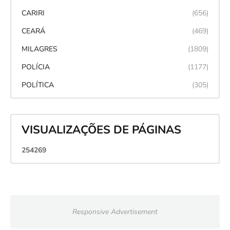
CARIRI
(656)
CEARÁ
(469)
MILAGRES
(1809)
POLÍCIA
(1177)
POLÍTICA
(305)
VISUALIZAÇÕES DE PÁGINAS
2
5
4
2
6
9
Responsive Advertisement