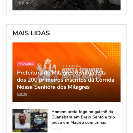
10.8.26
MAIS LIDAS
MILAGRES
Prefeitura de Milagres divulga lista
dos 200 primeiros inscritos da Corrida
Nossa Senhora dos Milagres
5.8.26
Homem ateia fogo no guichê da
Guanabara em Brejo Santo e trio
preso em Mauriti com armas
6.8.26