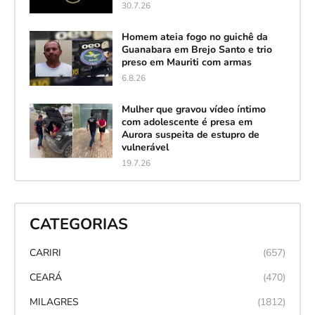
30.7.26
Homem ateia fogo no guichê da
Guanabara em Brejo Santo e trio
preso em Mauriti com armas
6.8.26
Mulher que gravou vídeo íntimo
com adolescente é presa em
Aurora suspeita de estupro de
vulnerável
19.7.26
CATEGORIAS
CARIRI
(657)
CEARÁ
(470)
MILAGRES
(1812)