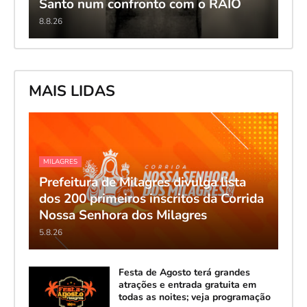
Santo num confronto com o RAIO
8.8.26
MAIS LIDAS
MILAGRES
Prefeitura de Milagres divulga lista
dos 200 primeiros inscritos da Corrida
Nossa Senhora dos Milagres
5.8.26
Festa de Agosto terá grandes
atrações e entrada gratuita em
todas as noites; veja programação