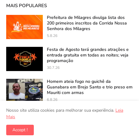
MAIS POPULARES
Prefeitura de Milagres divulga lista dos
200 primeiros inscritos da Corrida Nossa
Senhora dos Milagres
5.8.26
Festa de Agosto terá grandes atrações e
entrada gratuita em todas as noites; veja
programação
30.7.26
Homem ateia fogo no guichê da
Guanabara em Brejo Santo e trio preso em
Mauriti com armas
6.8.26
Nosso site utiliza cookies para melhorar sua experiência.
Leia
Mais
Accept !
Copyright ©
2026
Folha de Milagres