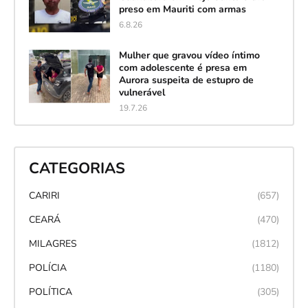
preso em Mauriti com armas
6.8.26
Mulher que gravou vídeo íntimo
com adolescente é presa em
Aurora suspeita de estupro de
vulnerável
19.7.26
CATEGORIAS
CARIRI
(657)
CEARÁ
(470)
MILAGRES
(1812)
POLÍCIA
(1180)
POLÍTICA
(305)