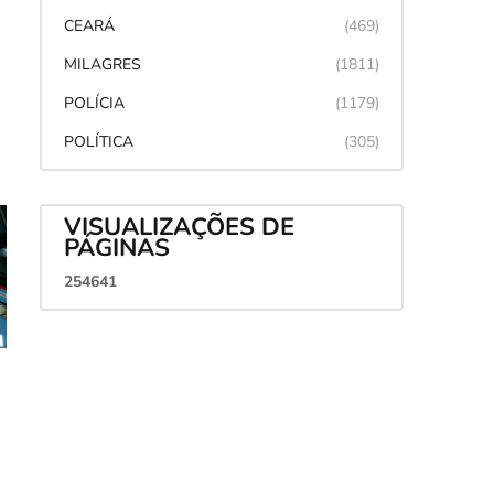
CEARÁ
(469)
MILAGRES
(1811)
POLÍCIA
(1179)
POLÍTICA
(305)
VISUALIZAÇÕES DE
PÁGINAS
2
5
4
6
4
1