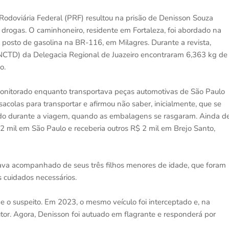
a Rodoviária Federal (PRF) resultou na prisão de Denisson Souza
e drogas. O caminhoneiro, residente em Fortaleza, foi abordado na
 posto de gasolina na BR-116, em Milagres. Durante a revista,
NCTD) da Delegacia Regional de Juazeiro encontraram 6,363 kg de
o.
onitorado enquanto transportava peças automotivas de São Paulo
colas para transportar e afirmou não saber, inicialmente, que se
eúdo durante a viagem, quando as embalagens se rasgaram. Ainda d
 mil em São Paulo e receberia outros R$ 2 mil em Brejo Santo,
a acompanhado de seus três filhos menores de idade, que foram
 cuidados necessários.
e o suspeito. Em 2023, o mesmo veículo foi interceptado e, na
tor. Agora, Denisson foi autuado em flagrante e responderá por