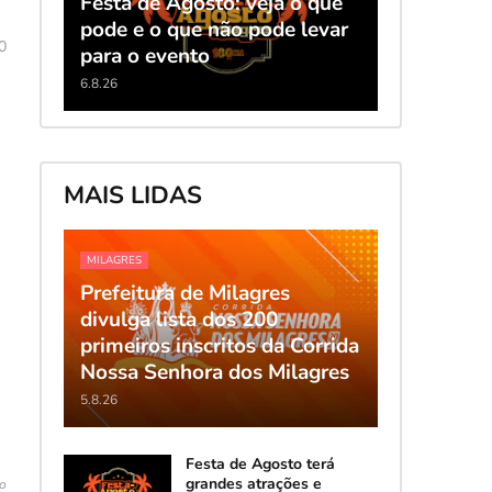
Festa de Agosto: veja o que
pode e o que não pode levar
0
para o evento
6.8.26
MAIS LIDAS
MILAGRES
Prefeitura de Milagres
divulga lista dos 200
primeiros inscritos da Corrida
Nossa Senhora dos Milagres
5.8.26
Festa de Agosto terá
grandes atrações e
o