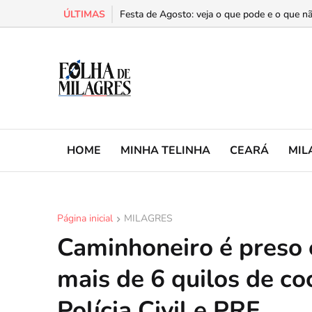
ÚLTIMAS
Cariri é a segunda região do Ceará com mais 
Festa de Agosto: veja o que pode e o que nã
HOME
MINHA TELINHA
CEARÁ
MIL
Página inicial
MILAGRES
Caminhoneiro é preso 
mais de 6 quilos de co
Polícia Civil e PRF