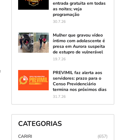
entrada gratuita em todas
as noites; veja
programação
30.7.26
Mulher que gravou vídeo
íntimo com adolescente é
presa em Aurora suspeita
de estupro de vulnerável
19.7.26
e
PREVIMIL faz alerta aos
servidores: prazo para o
Censo Previdenciário
termina nos próximos dias
31.7.26
CATEGORIAS
CARIRI
(657)