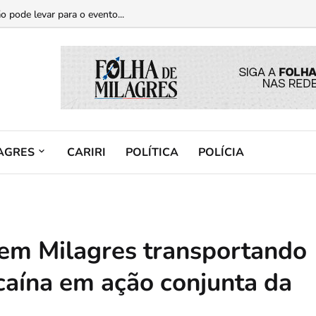
casos de violência contra a mulher...
o pode levar para o evento...
AGRES
CARIRI
POLÍTICA
POLÍCIA
em Milagres transportando
caína em ação conjunta da