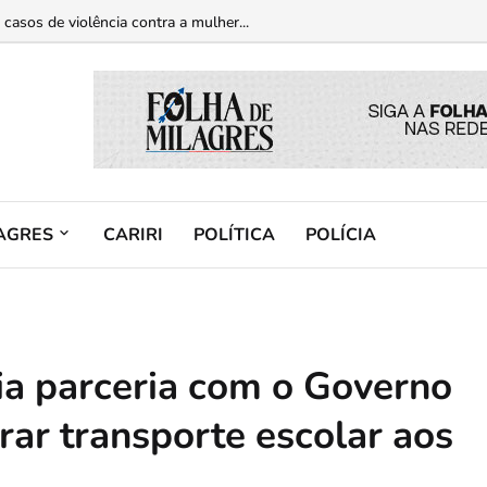
m Brejo Santo e trio preso em Mauriti com armas...
 casos de violência contra a mulher...
AGRES
CARIRI
POLÍTICA
POLÍCIA
ia parceria com o Governo
rar transporte escolar aos