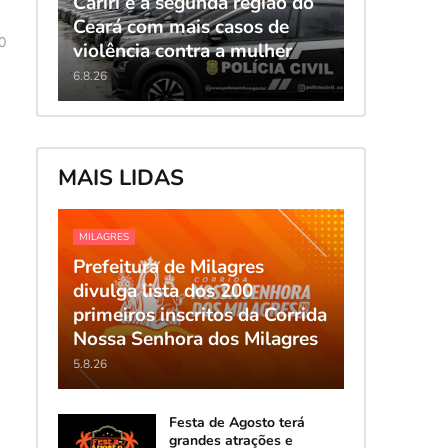
Cariri é a segunda região do
Ceará com mais casos de
0
violência contra a mulher
6.8.26
MAIS LIDAS
MILAGRES
Prefeitura de Milagres
divulga lista dos 200
primeiros inscritos da Corrida
Nossa Senhora dos Milagres
5.8.26
Festa de Agosto terá
grandes atrações e