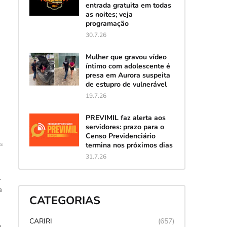
entrada gratuita em todas
as noites; veja
programação
30.7.26
Mulher que gravou vídeo
íntimo com adolescente é
presa em Aurora suspeita
de estupro de vulnerável
19.7.26
PREVIMIL faz alerta aos
servidores: prazo para o
Censo Previdenciário
es
termina nos próximos dias
31.7.26
l
a
CATEGORIAS
CARIRI
(657)
o