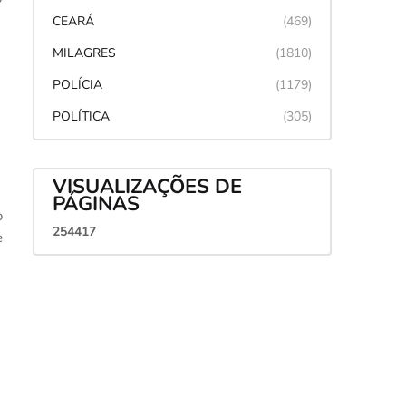
CEARÁ
(469)
MILAGRES
(1810)
POLÍCIA
(1179)
POLÍTICA
(305)
VISUALIZAÇÕES DE
PÁGINAS
o
2
5
4
4
1
7
e