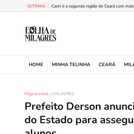
ÚLTIMAS
Homem ateia fogo no guichê da Guanabara e
Cariri é a segunda região do Ceará com mais
HOME
MINHA TELINHA
CEARÁ
MIL
Página inicial
MILAGRES
Prefeito Derson anunc
do Estado para assegu
alunos