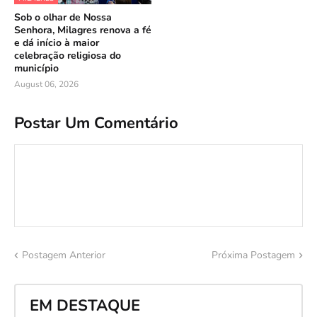
Sob o olhar de Nossa
Senhora, Milagres renova a fé
e dá início à maior
celebração religiosa do
município
August 06, 2026
Postar Um Comentário
Postagem Anterior
Próxima Postagem
EM DESTAQUE