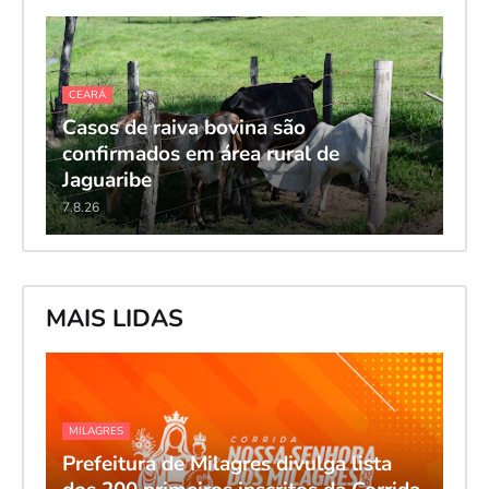
CEARÁ
Casos de raiva bovina são
confirmados em área rural de
Jaguaribe
7.8.26
MAIS LIDAS
MILAGRES
Prefeitura de Milagres divulga lista