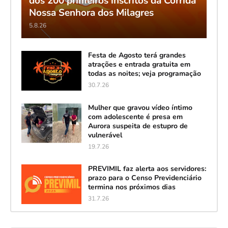
dos 200 primeiros inscritos da Corrida
Nossa Senhora dos Milagres
5.8.26
Festa de Agosto terá grandes
atrações e entrada gratuita em
todas as noites; veja programação
30.7.26
Mulher que gravou vídeo íntimo
com adolescente é presa em
Aurora suspeita de estupro de
vulnerável
19.7.26
PREVIMIL faz alerta aos servidores:
prazo para o Censo Previdenciário
termina nos próximos dias
31.7.26