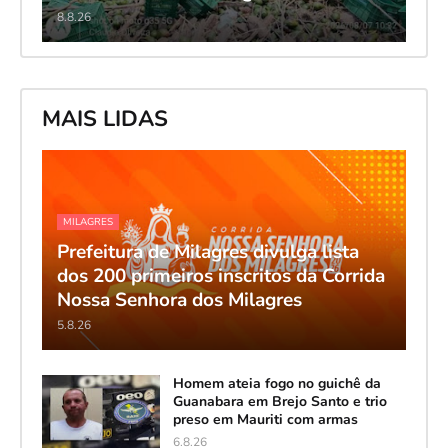
8.8.26
MAIS LIDAS
MILAGRES
Prefeitura de Milagres divulga lista
dos 200 primeiros inscritos da Corrida
Nossa Senhora dos Milagres
5.8.26
Homem ateia fogo no guichê da
Guanabara em Brejo Santo e trio
preso em Mauriti com armas
6.8.26