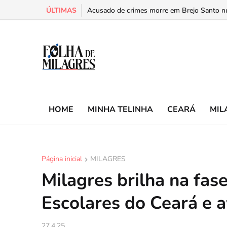
ÚLTIMAS
Mulher é presa com mais de 21 quilos de dro
HOME
MINHA TELINHA
CEARÁ
MIL
Página inicial
MILAGRES
Milagres brilha na fas
Escolares do Ceará e 
27.4.25