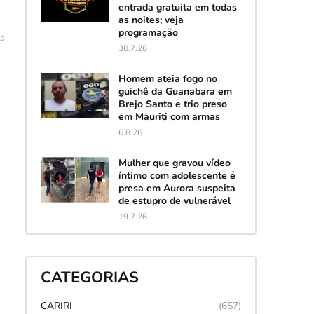
entrada gratuita em todas
as noites; veja
programação
es
30.7.26
Homem ateia fogo no
guichê da Guanabara em
Brejo Santo e trio preso
em Mauriti com armas
6.8.26
Mulher que gravou vídeo
íntimo com adolescente é
presa em Aurora suspeita
de estupro de vulnerável
19.7.26
CATEGORIAS
CARIRI
(657)