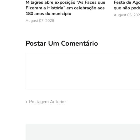
Milagres abre exposição “As Faces que
Festa de Ago
Fizeram a História” em celebração aos
que não pode
180 anos do município
August 06, 20
August 07, 2026
Postar Um Comentário
Postagem Anterior