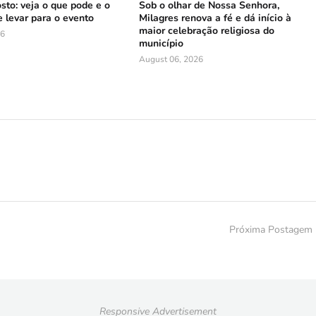
sto: veja o que pode e o
Sob o olhar de Nossa Senhora,
 levar para o evento
Milagres renova a fé e dá início à
maior celebração religiosa do
26
município
August 06, 2026
Próxima Postagem
Responsive Advertisement