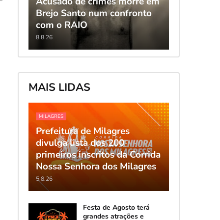
Acusado de crimes morre em
Brejo Santo num confronto
com o RAIO
8.8.26
MAIS LIDAS
MILAGRES
Prefeitura de Milagres
divulga lista dos 200
primeiros inscritos da Corrida
Nossa Senhora dos Milagres
5.8.26
Festa de Agosto terá
grandes atrações e