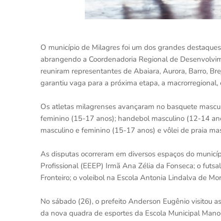
O município de Milagres foi um dos grandes destaques 
abrangendo a Coordenadoria Regional de Desenvolvim
reuniram representantes de Abaiara, Aurora, Barro, Brejo
garantiu vaga para a próxima etapa, a macrorregional,
Os atletas milagrenses avançaram no basquete masculin
feminino (15-17 anos); handebol masculino (12-14 ano
masculino e feminino (15-17 anos) e vôlei de praia ma
As disputas ocorreram em diversos espaços do municípi
Profissional (EEEP) Irmã Ana Zélia da Fonseca; o futsa
Fronteiro; o voleibol na Escola Antonia Lindalva de Mor
No sábado (26), o prefeito Anderson Eugênio visitou as
da nova quadra de esportes da Escola Municipal Manoel 