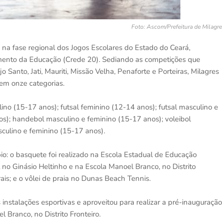
Foto: Ascom/Prefeitura de Milagr
na fase regional dos Jogos Escolares do Estado do Ceará,
ento da Educação (Crede 20). Sediando as competições que
 Santo, Jati, Mauriti, Missão Velha, Penaforte e Porteiras, Milagres
 em onze categorias.
o (15-17 anos); futsal feminino (12-14 anos); futsal masculino e
s); handebol masculino e feminino (15-17 anos); voleibol
sculino e feminino (15-17 anos).
o: o basquete foi realizado na Escola Estadual de Educação
l no Ginásio Heltinho e na Escola Manoel Branco, no Distrito
ais; e o vôlei de praia no Dunas Beach Tennis.
 instalações esportivas e aproveitou para realizar a pré-inauguração
Branco, no Distrito Fronteiro.