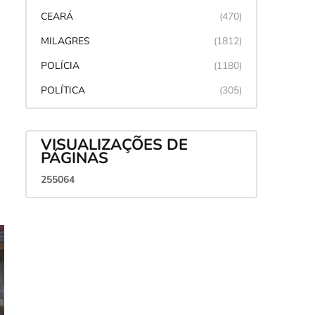
CEARÁ
(470)
MILAGRES
(1812)
POLÍCIA
(1180)
POLÍTICA
(305)
VISUALIZAÇÕES DE
PÁGINAS
2
5
5
0
6
4