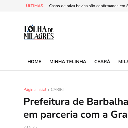
ÚLTIMAS
Milagres abre exposição “As Faces que Fizer
Casos de raiva bovina são confirmados em ár
HOME
MINHA TELINHA
CEARÁ
MIL
Página inicial
CARIRI
Prefeitura de Barbalha
em parceria com a Gra
23.5.25