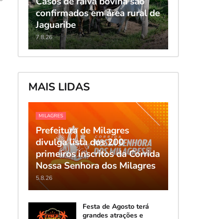
Casos de raiva bovina são
confirmados em área rural de
Jaguaribe
7.8.26
MAIS LIDAS
MILAGRES
Prefeitura de Milagres
divulga lista dos 200
primeiros inscritos da Corrida
Nossa Senhora dos Milagres
5.8.26
Festa de Agosto terá
grandes atrações e