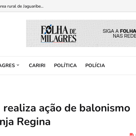
am a História” em celebração aos 180 anos do município...
ea rural de Jaguaribe...
AGRES
CARIRI
POLÍTICA
POLÍCIA
 realiza ação de balonismo
nja Regina