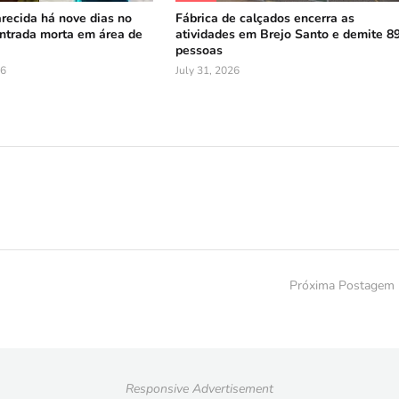
recida há nove dias no
Fábrica de calçados encerra as
ntrada morta em área de
atividades em Brejo Santo e demite 8
pessoas
26
July 31, 2026
Próxima Postagem
Responsive Advertisement