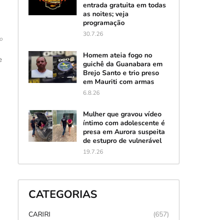
entrada gratuita em todas
as noites; veja
programação
30.7.26
ão
Homem ateia fogo no
e
guichê da Guanabara em
Brejo Santo e trio preso
em Mauriti com armas
6.8.26
Mulher que gravou vídeo
íntimo com adolescente é
presa em Aurora suspeita
de estupro de vulnerável
19.7.26
CATEGORIAS
CARIRI
(657)