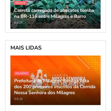
POLÍCIA
Carreta carregada de abacates tomba
na BR-116 entre Milagres e Barro
8.8.26
MAIS LIDAS
MILAGRES
Prefeitura de Milagres divulga lista
dos 200 primeiros inscritos da Corrida
Nossa Senhora dos Milagres
5.8.26