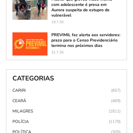
com adolescente é presa em
Aurora suspeita de estupro de
vulnerável
19.7.26
PREVIMIL faz alerta aos servidores:
prazo para o Censo Previdenciário
termina nos próximos dias
31.7.26
CATEGORIAS
CARIRI
(657)
CEARÁ
(469)
MILAGRES
(1811)
POLÍCIA
(1179)
POLÍTICA
(305)