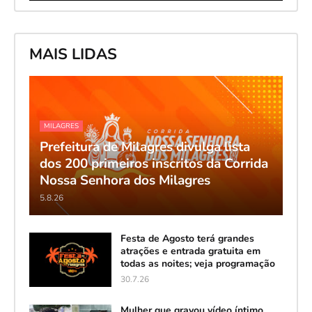
MAIS LIDAS
MILAGRES
Prefeitura de Milagres divulga lista
dos 200 primeiros inscritos da Corrida
Nossa Senhora dos Milagres
5.8.26
Festa de Agosto terá grandes
atrações e entrada gratuita em
todas as noites; veja programação
30.7.26
Mulher que gravou vídeo íntimo