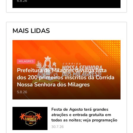
6.8.26
MAIS LIDAS
MILAGRES
Prefeitura de Milagres divulga lista
dos 200 primeiros inscritos da Corrida
Nossa Senhora dos Milagres
5.8.26
Festa de Agosto terá grandes
atrações e entrada gratuita em
todas as noites; veja programação
30.7.26