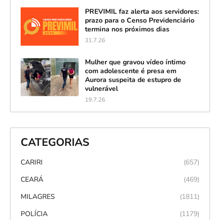
PREVIMIL faz alerta aos servidores:
prazo para o Censo Previdenciário
termina nos próximos dias
31.7.26
Mulher que gravou vídeo íntimo
com adolescente é presa em
Aurora suspeita de estupro de
vulnerável
19.7.26
CATEGORIAS
CARIRI
(657)
CEARÁ
(469)
MILAGRES
(1811)
POLÍCIA
(1179)