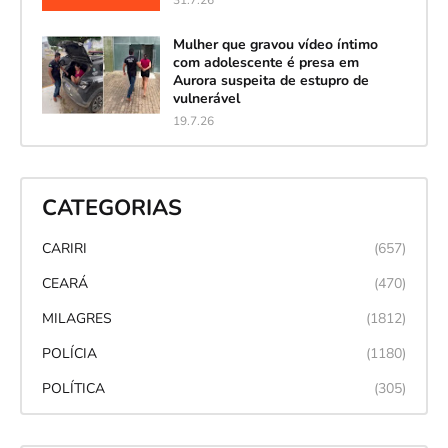
Mulher que gravou vídeo íntimo
com adolescente é presa em
Aurora suspeita de estupro de
vulnerável
19.7.26
CATEGORIAS
CARIRI
(657)
CEARÁ
(470)
MILAGRES
(1812)
POLÍCIA
(1180)
POLÍTICA
(305)