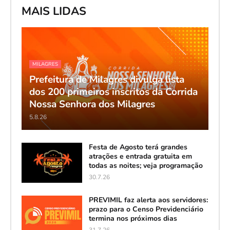
MAIS LIDAS
MILAGRES
Prefeitura de Milagres divulga lista
dos 200 primeiros inscritos da Corrida
Nossa Senhora dos Milagres
5.8.26
Festa de Agosto terá grandes
atrações e entrada gratuita em
todas as noites; veja programação
30.7.26
PREVIMIL faz alerta aos servidores:
prazo para o Censo Previdenciário
termina nos próximos dias
31.7.26