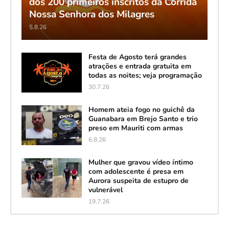
dos 200 primeiros inscritos da Corrida
Nossa Senhora dos Milagres
5.8.26
Festa de Agosto terá grandes
atrações e entrada gratuita em
todas as noites; veja programação
30.7.26
Homem ateia fogo no guichê da
Guanabara em Brejo Santo e trio
preso em Mauriti com armas
6.8.26
Mulher que gravou vídeo íntimo
com adolescente é presa em
Aurora suspeita de estupro de
vulnerável
19.7.26