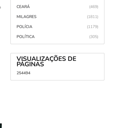
CEARÁ
(469)
o
MILAGRES
(1811)
POLÍCIA
(1179)
a
POLÍTICA
(305)
VISUALIZAÇÕES DE
PÁGINAS
2
5
4
4
9
4