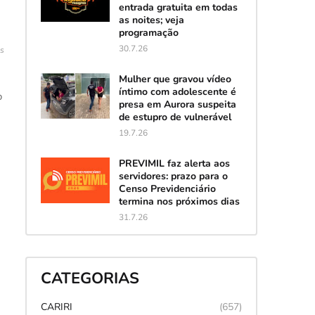
entrada gratuita em todas
as noites; veja
programação
30.7.26
es
Mulher que gravou vídeo
íntimo com adolescente é
o
presa em Aurora suspeita
de estupro de vulnerável
19.7.26
PREVIMIL faz alerta aos
servidores: prazo para o
Censo Previdenciário
termina nos próximos dias
31.7.26
CATEGORIAS
CARIRI
(657)