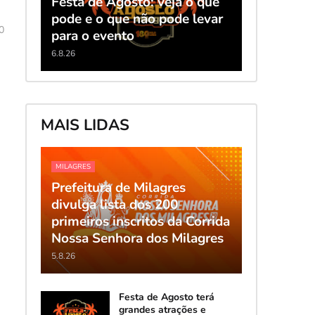
Festa de Agosto: veja o que
pode e o que não pode levar
0
para o evento
6.8.26
MAIS LIDAS
MILAGRES
Prefeitura de Milagres
divulga lista dos 200
primeiros inscritos da Corrida
Nossa Senhora dos Milagres
5.8.26
Festa de Agosto terá
grandes atrações e