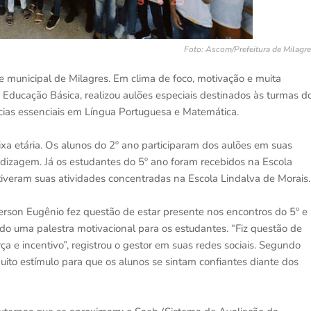
Foto: Ascom/Prefeitura de Milagr
e municipal de Milagres. Em clima de foco, motivação e muita
de Educação Básica, realizou aulões especiais destinados às turmas d
cias essenciais em Língua Portuguesa e Matemática.
ixa etária. Os alunos do 2º ano participaram dos aulões em suas
endizagem. Já os estudantes do 5º ano foram recebidos na Escola
tiveram suas atividades concentradas na Escola Lindalva de Morais.
derson Eugênio fez questão de estar presente nos encontros do 5º e
ndo uma palestra motivacional para os estudantes. “Fiz questão de
ça e incentivo”, registrou o gestor em suas redes sociais. Segundo
ito estímulo para que os alunos se sintam confiantes diante dos