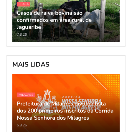
CEARÁ
Casos de raiva bovina são
confirmados em área rural de
Jaguaribe
7.8.26
MAIS LIDAS
MILAGRES
Prefeitura de Milagres divulga lista
dos 200 primeiros inscritos da Corrida
Nossa Senhora dos Milagres
5.8.26