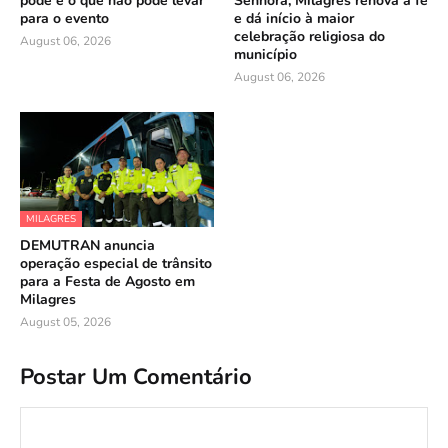
pode e o que não pode levar
Senhora, Milagres renova a fé
para o evento
e dá início à maior
celebração religiosa do
August 06, 2026
município
August 06, 2026
MILAGRES
DEMUTRAN anuncia
operação especial de trânsito
para a Festa de Agosto em
Milagres
August 05, 2026
Postar Um Comentário