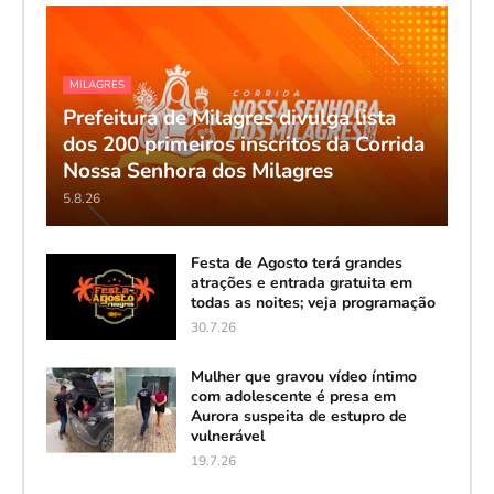
MILAGRES
Prefeitura de Milagres divulga lista
dos 200 primeiros inscritos da Corrida
Nossa Senhora dos Milagres
5.8.26
Festa de Agosto terá grandes
atrações e entrada gratuita em
todas as noites; veja programação
30.7.26
Mulher que gravou vídeo íntimo
com adolescente é presa em
Aurora suspeita de estupro de
vulnerável
19.7.26