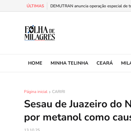
ÚLTIMAS
Prefeitura de Milagres divulga lista dos 200
DEMUTRAN anuncia operação especial de trâ
HOME
MINHA TELINHA
CEARÁ
MIL
Página inicial
CARIRI
Sesau de Juazeiro do N
por metanol como cau
13.10.25