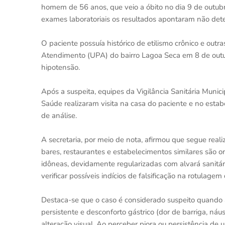
homem de 56 anos, que veio a óbito no dia 9 de outubr
exames laboratoriais os resultados apontaram não det
O paciente possuía histórico de etilismo crônico e ou
Atendimento (UPA) do bairro Lagoa Seca em 8 de outub
hipotensão.
Após a suspeita, equipes da Vigilância Sanitária Munic
Saúde realizaram visita na casa do paciente e no estab
de análise.
A secretaria, por meio de nota, afirmou que segue reali
bares, restaurantes e estabelecimentos similares são 
idôneas, devidamente regularizadas com alvará sanitári
verificar possíveis indícios de falsificação na rotulagem
Destaca-se que o caso é considerado suspeito quando 
persistente e desconforto gástrico (dor de barriga, ná
alteração visual. Ao perceber piora ou persistência de