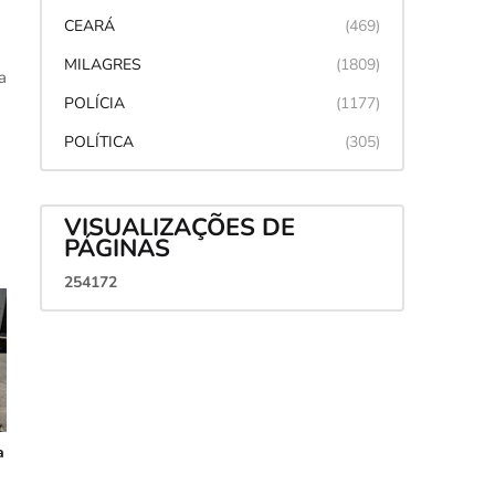
CEARÁ
(469)
MILAGRES
(1809)
a
POLÍCIA
(1177)
POLÍTICA
(305)
VISUALIZAÇÕES DE
PÁGINAS
2
5
4
1
7
2
a