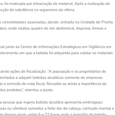
o, foi motivada por intoxicação de metanol. Após a realização de
ecção da substância no organismo da vítima.
tras comorbidades associadas, dando entrada na Unidade de Pronto
ro, onde relatou quadro de dor abdominal, dispneia, êmese e
ipal junto ao Centro de Informações Estratégicas em Vigilância em
elecimento em que a bebida foi adquirida para coletar os materiais
zando ações de fiscalização. “A população e os proprietários de
orientados a adquirir bebidas alcoólicas somente de empresas
o e emissão de nota fiscal. Ressalta-se ainda a importância de
 dos produtos”, orientou a pasta.
a pessoa que ingeriu bebida alcoólica apresenta embriaguez
useas ou vômitos) somados a forte dor de cabeça, confusão mental e
 um desses sinais, entre 6 e 72 horas após a ingestão de bebida