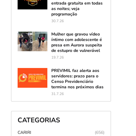
entrada gratuita em todas
as noites; veja
programação
30.7.26
Mulher que gravou vídeo
íntimo com adolescente é
presa em Aurora suspeita
de estupro de vulnerável
19.7.26
PREVIMIL faz alerta aos
servidores: prazo para o
Censo Previdenciário
termina nos próximos dias
31.7.26
CATEGORIAS
CARIRI
(656)