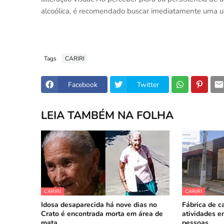
alcoólica, é recomendado buscar imediatamente uma u
Tags
CARIRI
Facebook
Twitter
LEIA TAMBÉM NA FOLHA
CARIRI
CARIRI
Idosa desaparecida há nove dias no
Fábrica de c
Crato é encontrada morta em área de
atividades e
mata
pessoas