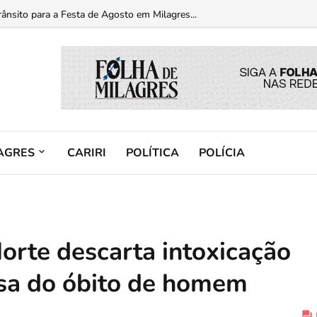
 primeiros inscritos da Corrida Nossa Senhora dos Milagres...
nsito para a Festa de Agosto em Milagres...
AGRES
CARIRI
POLÍTICA
POLÍCIA
orte descarta intoxicação
sa do óbito de homem