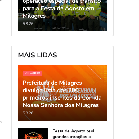
operação especial de trânsito
para a Festa de Agosto em
Milagres
5.8.26
MAIS LIDAS
MILAGRES
Prefeitura de Milagres
divulga lista dos 200
primeiros inscritos da Corrida
Nossa Senhora dos Milagres
5.8.26
SP
Festa de Agosto terá
grandes atrações e