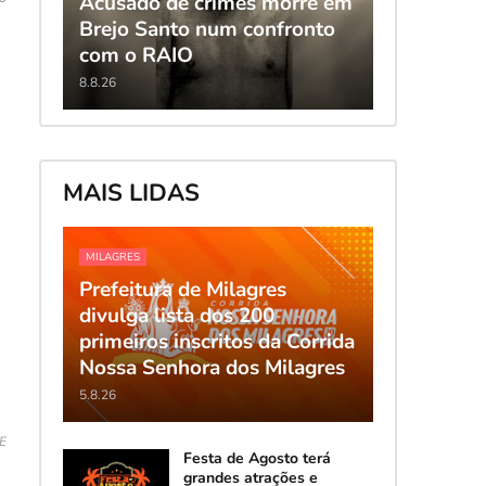
Acusado de crimes morre em
Brejo Santo num confronto
com o RAIO
8.8.26
MAIS LIDAS
MILAGRES
Prefeitura de Milagres
divulga lista dos 200
primeiros inscritos da Corrida
Nossa Senhora dos Milagres
5.8.26
E
Festa de Agosto terá
grandes atrações e