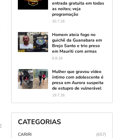
entrada gratuita em todas
as noites; veja
programação
30.7.26
é
Homem ateia fogo no
guichê da Guanabara em
Brejo Santo e trio preso
em Mauriti com armas
6.8.26
Mulher que gravou vídeo
íntimo com adolescente é
presa em Aurora suspeita
de estupro de vulnerável
19.7.26
CATEGORIAS
E
CARIRI
(657)