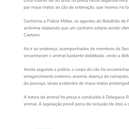
Uma mulher de 50 anos foi presa nesta segunda-feira (1
por maus-tratos ao cão de estimação, que morreu no lo
Conforme a Polícia Militar, os agentes do Batalhão d
anônima relatando que um cachorro estaria sendo víti
Caetano.
Ao ir ao endereço, acompanhados de membros da Secret
encontraram o animal bastante debilitado, vindo a óbito
Ainda segundo a polícia, o corpo do cão foi encaminhad
emagrecimento extremo, anemia, doença do carrapato, i
do pescoço, sinais evidentes de maus-tratos prolongad
A tutora do animal foi presa e conduzida à Delegacia R
animal. A legislação prevê pena de reclusão de dois a 