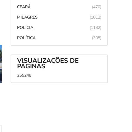
CEARÁ
(470)
MILAGRES
(1812)
POLÍCIA
(1182)
POLÍTICA
(305)
VISUALIZAÇÕES DE
PÁGINAS
2
5
5
2
4
8