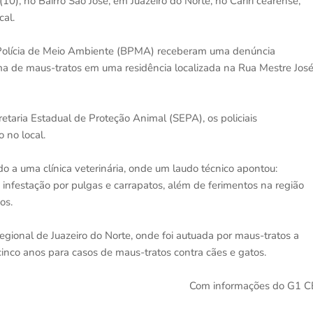
0), no Bairro São José, em Juazeiro do Norte, no Cariri cearense,
cal.
e Polícia de Meio Ambiente (BPMA) receberam uma denúncia
ma de maus-tratos em uma residência localizada na Rua Mestre Jos
aria Estadual de Proteção Animal (SEPA), os policiais
 no local.
o a uma clínica veterinária, onde um laudo técnico apontou:
nfestação por pulgas e carrapatos, além de ferimentos na região
os.
egional de Juazeiro do Norte, onde foi autuada por maus-tratos a
cinco anos para casos de maus-tratos contra cães e gatos.
Com informações do G1 C