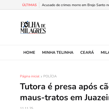
ÚLTIMAS
Mulher é presa com mais de 21 quilos de dro
Acusado de crimes morre em Brejo Santo n
HOME
MINHA TELINHA
CEARÁ
MIL
Página inicial
POLÍCIA
Tutora é presa após c
maus-tratos em Juazei
11.11.25