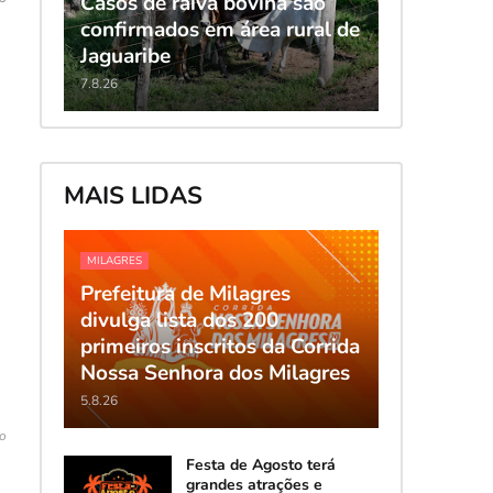
Casos de raiva bovina são
confirmados em área rural de
Jaguaribe
7.8.26
MAIS LIDAS
MILAGRES
Prefeitura de Milagres
divulga lista dos 200
primeiros inscritos da Corrida
Nossa Senhora dos Milagres
5.8.26
o
Festa de Agosto terá
a
grandes atrações e