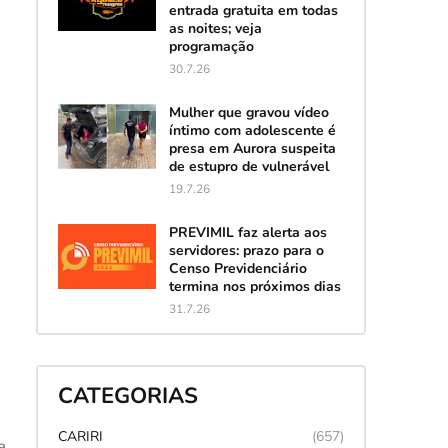
entrada gratuita em todas
as noites; veja
programação
30.7.26
Mulher que gravou vídeo
íntimo com adolescente é
presa em Aurora suspeita
de estupro de vulnerável
19.7.26
PREVIMIL faz alerta aos
servidores: prazo para o
Censo Previdenciário
termina nos próximos dias
31.7.26
CATEGORIAS
CARIRI
(657)
a