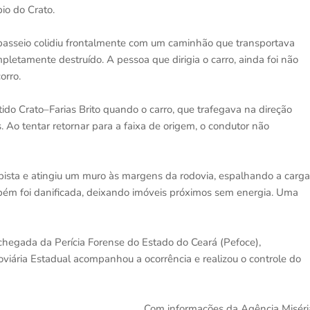
pio do Crato.
passeio colidiu frontalmente com um caminhão que transportava
pletamente destruído. A pessoa que dirigia o carro, ainda foi não
orro.
do Crato–Farias Brito quando o carro, que trafegava na direção
 Ao tentar retornar para a faixa de origem, o condutor não
pista e atingiu um muro às margens da rodovia, espalhando a carga
ambém foi danificada, deixando imóveis próximos sem energia. Uma
hegada da Perícia Forense do Estado do Ceará (Pefoce),
oviária Estadual acompanhou a ocorrência e realizou o controle do
Com informações da Agência Miséri