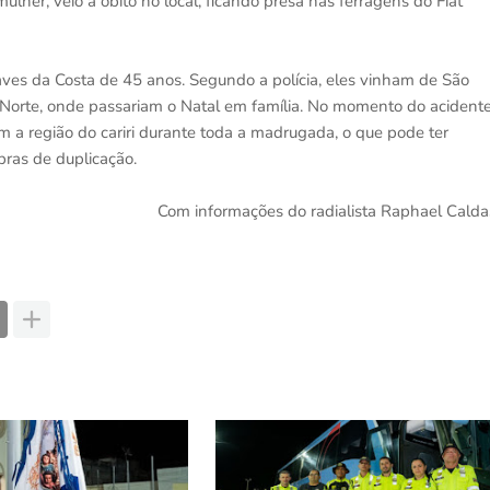
lher, veio a óbito no local, ficando presa nas ferragens do Fiat
haves da Costa de 45 anos. Segundo a polícia, eles vinham de São
Norte, onde passariam o Natal em família. No momento do acident
 a região do cariri durante toda a madrugada, o que pode ter
ras de duplicação.
Com informações do radialista Raphael Calda