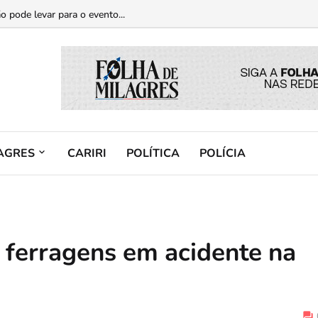
casos de violência contra a mulher...
o pode levar para o evento...
AGRES
CARIRI
POLÍTICA
POLÍCIA
 ferragens em acidente na