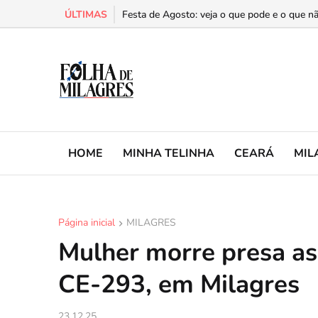
ÚLTIMAS
Cariri é a segunda região do Ceará com mais 
Festa de Agosto: veja o que pode e o que nã
HOME
MINHA TELINHA
CEARÁ
MIL
Página inicial
MILAGRES
Mulher morre presa as
CE-293, em Milagres
23.12.25