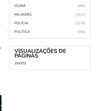
CEARÁ
(469)
MILAGRES
(1811)
POLÍCIA
(1179)
e
POLÍTICA
(305)
s
VISUALIZAÇÕES DE
PÁGINAS
2
5
4
7
0
2