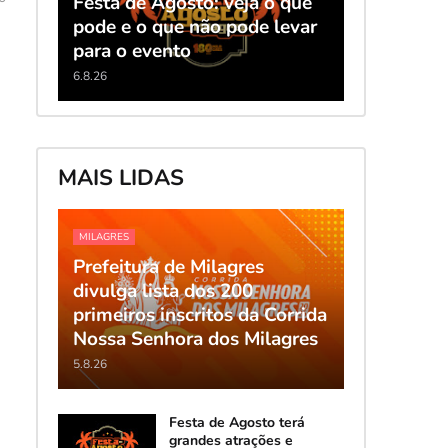
Festa de Agosto: veja o que
pode e o que não pode levar
para o evento
6.8.26
MAIS LIDAS
MILAGRES
Prefeitura de Milagres
divulga lista dos 200
primeiros inscritos da Corrida
Nossa Senhora dos Milagres
5.8.26
Festa de Agosto terá
grandes atrações e