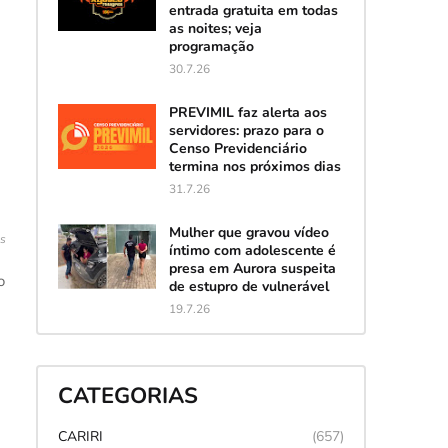
entrada gratuita em todas
as noites; veja
programação
30.7.26
PREVIMIL faz alerta aos
servidores: prazo para o
Censo Previdenciário
termina nos próximos dias
31.7.26
Mulher que gravou vídeo
is
íntimo com adolescente é
presa em Aurora suspeita
o
de estupro de vulnerável
19.7.26
CATEGORIAS
CARIRI
(657)