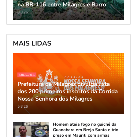
na BR-116 entre Milagres e Barro
8.8.26
MAIS LIDAS
MILAGRES
Prefeitura de Milagres divulga lista
dos 200 primeiros inscritos da Corrida
Nossa Senhora dos Milagres
5.8.26
Homem ateia fogo no guichê da
Guanabara em Brejo Santo e trio
preso em Mauriti com armas