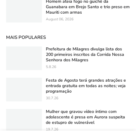
Homem ateia fogo no guichê da
Guanabara em Brejo Santo e trio preso em
Mauriti com armas
August 06, 2026
MAIS POPULARES
Prefeitura de Milagres divulga lista dos
200 primeiros inscritos da Corrida Nossa
Senhora dos Milagres
5.8.26
Festa de Agosto terá grandes atrações e
entrada gratuita em todas as noites; veja
programação
30.7.26
Mulher que gravou vídeo íntimo com
adolescente é presa em Aurora suspeita
de estupro de vulnerável
19.7.26