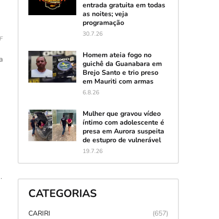
entrada gratuita em todas
as noites; veja
programação
30.7.26
PF
Homem ateia fogo no
a
guichê da Guanabara em
Brejo Santo e trio preso
em Mauriti com armas
6.8.26
Mulher que gravou vídeo
íntimo com adolescente é
presa em Aurora suspeita
de estupro de vulnerável
19.7.26
.
CATEGORIAS
CARIRI
(657)