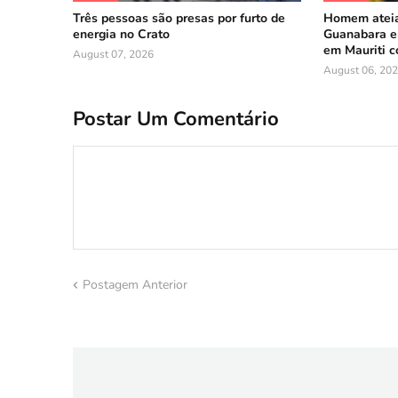
Três pessoas são presas por furto de
Homem ateia
energia no Crato
Guanabara em
em Mauriti 
August 07, 2026
August 06, 20
Postar Um Comentário
Postagem Anterior