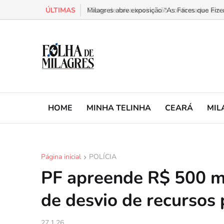
ÚLTIMAS
Milagres abre exposição “As Faces que Fizer
HOME
MINHA TELINHA
CEARÁ
MIL
Página inicial
POLÍCIA
PF apreende R$ 500 mi
de desvio de recursos 
27.1.26