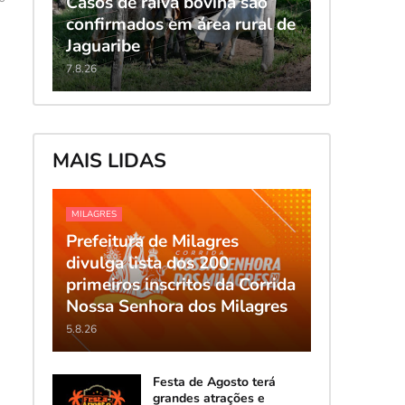
Casos de raiva bovina são
confirmados em área rural de
Jaguaribe
7.8.26
MAIS LIDAS
MILAGRES
Prefeitura de Milagres
divulga lista dos 200
primeiros inscritos da Corrida
Nossa Senhora dos Milagres
5.8.26
Festa de Agosto terá
grandes atrações e