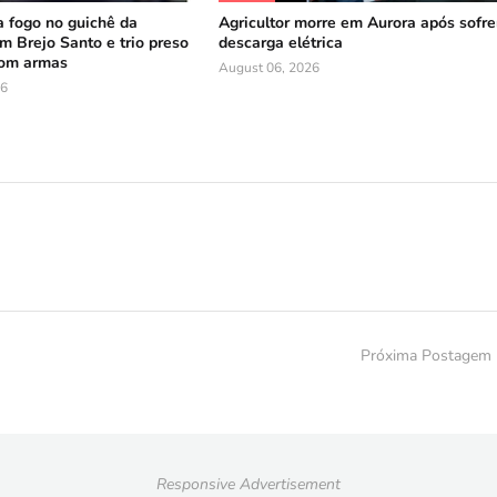
 fogo no guichê da
Agricultor morre em Aurora após sofre
 Brejo Santo e trio preso
descarga elétrica
com armas
August 06, 2026
26
Próxima Postagem
Responsive Advertisement