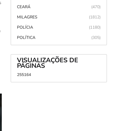
s
CEARÁ
(470)
MILAGRES
(1812)
POLÍCIA
(1180)
a
POLÍTICA
(305)
VISUALIZAÇÕES DE
PÁGINAS
2
5
5
1
6
4