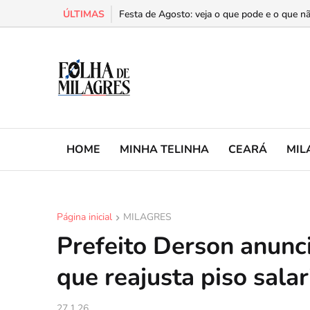
ÚLTIMAS
Cariri é a segunda região do Ceará com mais 
Festa de Agosto: veja o que pode e o que nã
HOME
MINHA TELINHA
CEARÁ
MIL
Página inicial
MILAGRES
Prefeito Derson anunci
que reajusta piso salar
27.1.26