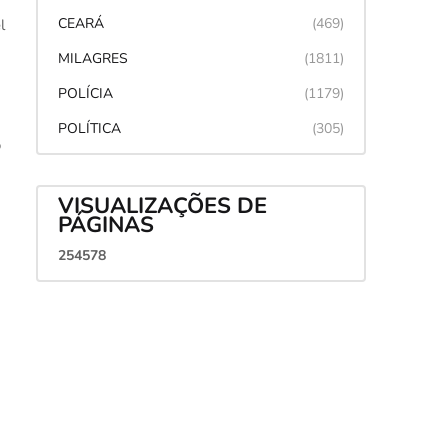
CEARÁ
(469)
l
MILAGRES
(1811)
POLÍCIA
(1179)
POLÍTICA
(305)
o
VISUALIZAÇÕES DE
PÁGINAS
2
5
4
5
7
8