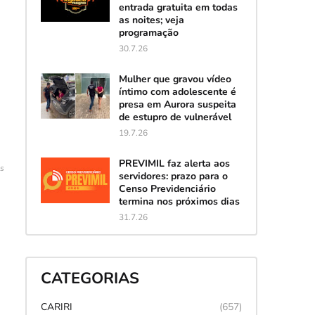
entrada gratuita em todas
as noites; veja
programação
30.7.26
Mulher que gravou vídeo
íntimo com adolescente é
presa em Aurora suspeita
de estupro de vulnerável
19.7.26
PREVIMIL faz alerta aos
es
servidores: prazo para o
Censo Previdenciário
termina nos próximos dias
31.7.26
CATEGORIAS
CARIRI
(657)