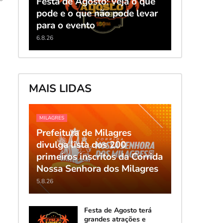
Festa de Agosto: veja o que
pode e o que não pode levar
para o evento
6.8.26
MAIS LIDAS
MILAGRES
Prefeitura de Milagres
divulga lista dos 200
primeiros inscritos da Corrida
Nossa Senhora dos Milagres
5.8.26
Festa de Agosto terá
grandes atrações e