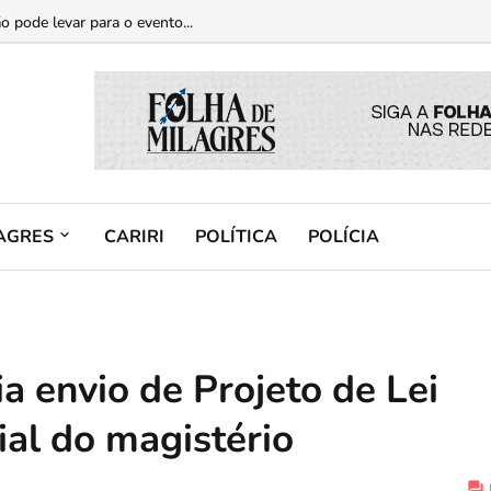
casos de violência contra a mulher...
o pode levar para o evento...
AGRES
CARIRI
POLÍTICA
POLÍCIA
a envio de Projeto de Lei
ial do magistério