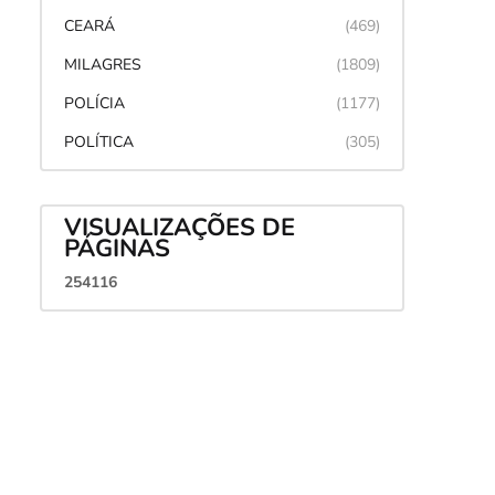
CEARÁ
(469)
MILAGRES
(1809)
POLÍCIA
(1177)
POLÍTICA
(305)
VISUALIZAÇÕES DE
PÁGINAS
2
5
4
1
1
6