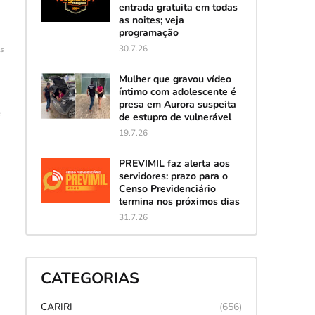
entrada gratuita em todas
as noites; veja
programação
30.7.26
es
Mulher que gravou vídeo
íntimo com adolescente é
presa em Aurora suspeita
e
de estupro de vulnerável
19.7.26
PREVIMIL faz alerta aos
servidores: prazo para o
Censo Previdenciário
termina nos próximos dias
31.7.26
CATEGORIAS
CARIRI
(656)