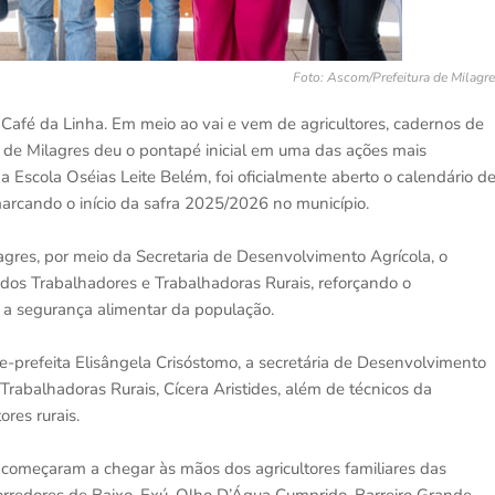
Foto: Ascom/Prefeitura de Milagr
o Café da Linha. Em meio ao vai e vem de agricultores, cadernos de
a de Milagres deu o pontapé inicial em uma das ações mais
 Escola Oséias Leite Belém, foi oficialmente aberto o calendário d
marcando o início da safra 2025/2026 no município.
ilagres, por meio da Secretaria de Desenvolvimento Agrícola, o
dos Trabalhadores e Trabalhadoras Rurais, reforçando o
 a segurança alimentar da população.
e-prefeita Elisângela Crisóstomo, a secretária de Desenvolvimento
Trabalhadoras Rurais, Cícera Aristides, além de técnicos da
res rurais.
o começaram a chegar às mãos dos agricultores familiares das