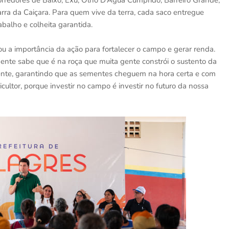
rredores de Baixo, Exú, Olho D’Água Cumprido, Barreiro Grande,
rra da Caiçara. Para quem vive da terra, cada saco entregue
balho e colheita garantida.
u a importância da ação para fortalecer o campo e gerar renda.
ente sabe que é na roça que muita gente constrói o sustento da
resente, garantindo que as sementes cheguem na hora certa e com
ultor, porque investir no campo é investir no futuro da nossa