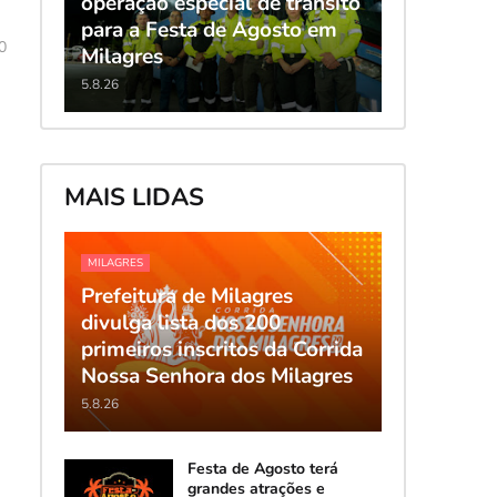
operação especial de trânsito
para a Festa de Agosto em
0
Milagres
5.8.26
MAIS LIDAS
MILAGRES
Prefeitura de Milagres
divulga lista dos 200
primeiros inscritos da Corrida
Nossa Senhora dos Milagres
5.8.26
Festa de Agosto terá
grandes atrações e