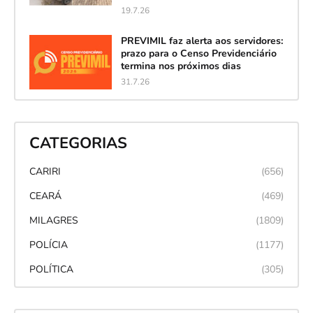
19.7.26
PREVIMIL faz alerta aos servidores:
prazo para o Censo Previdenciário
termina nos próximos dias
31.7.26
CATEGORIAS
CARIRI
(656)
CEARÁ
(469)
MILAGRES
(1809)
POLÍCIA
(1177)
POLÍTICA
(305)