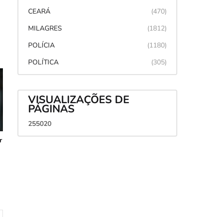
CEARÁ
(470)
MILAGRES
(1812)
POLÍCIA
(1180)
POLÍTICA
(305)
VISUALIZAÇÕES DE
PÁGINAS
2
5
5
0
2
0
r