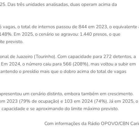
2025. Das três unidades analisadas, duas operam acima da
5 vagas, o total de internos passou de 844 em 2023, o equivalente 
48%. Em 2025, o cenário se agravou: 1.440 presos, o que
e previsto.
onal de Juazeiro (Tourinho). Com capacidade para 272 detentos, a
 Em 2024, o número caiu para 566 (208%), mas voltou a subir em
ntendo o presídio mais que o dobro acima do total de vagas
o apresentou um cenário distinto, embora também em crescimento.
s em 2023 (79% de ocupação) e 103 em 2024 (74%). Já em 2025, o
 capacidade e se aproximando do limite máximo previsto.
Com informações da Rádio OPOVO/CBN Carir