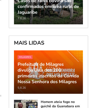
Casos de raiva bovina são
confirmados em área rural de
Jaguaribe
7.8.26
MAIS LIDAS
MILAGRES
Prefeitura de Milagres
divulga lista dos 200
primeiros inscritos da Corrida
Nossa Senhora dos Milagres
5.8.26
s
Homem ateia fogo no
guichê da Guanabara em