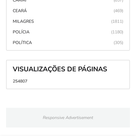
CARIRI
(657)
CEARÁ
(469)
MILAGRES
(1811)
POLÍCIA
(1180)
POLÍTICA
(305)
VISUALIZAÇÕES DE PÁGINAS
2
5
4
8
0
7
Responsive Advertisement