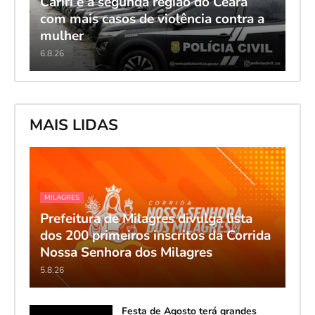
Cariri é a segunda região do Ceará
com mais casos de violência contra a
mulher
6.8.26
MAIS LIDAS
MILAGRES
Prefeitura de Milagres divulga lista
dos 200 primeiros inscritos da Corrida
Nossa Senhora dos Milagres
5.8.26
Festa de Agosto terá grandes