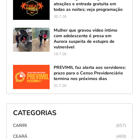
atrações e entrada gratuita em
todas as noites; veja programação
30.7.26
Mulher que gravou vídeo íntimo
com adolescente é presa em
Aurora suspeita de estupro de
vulnerável
19.7.26
PREVIMIL faz alerta aos servidores:
prazo para o Censo Previdenciário
termina nos próximos dias
31.7.26
CATEGORIAS
CARIRI
(657)
CEARÁ
(469)