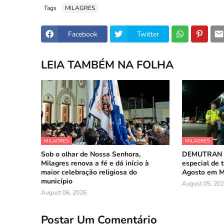
Tags
MILAGRES
Facebook
Twitter
LEIA TAMBÉM NA FOLHA
MILAGRES
MILAGRES
Sob o olhar de Nossa Senhora,
DEMUTRAN a
Milagres renova a fé e dá início à
especial de t
maior celebração religiosa do
Agosto em M
município
August 05, 20
August 06, 2026
Postar Um Comentário