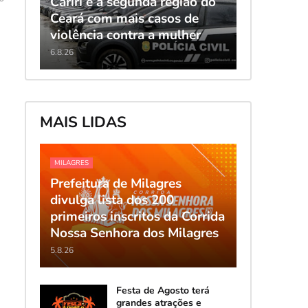
Cariri é a segunda região do
Ceará com mais casos de
violência contra a mulher
6.8.26
MAIS LIDAS
MILAGRES
Prefeitura de Milagres
divulga lista dos 200
primeiros inscritos da Corrida
Nossa Senhora dos Milagres
5.8.26
Festa de Agosto terá
grandes atrações e