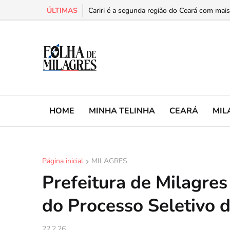
ÚLTIMAS
Homem ateia fogo no guichê da Guanabara e
Cariri é a segunda região do Ceará com mais
HOME
MINHA TELINHA
CEARÁ
MIL
Página inicial
MILAGRES
Prefeitura de Milagres
do Processo Seletivo 
22.2.26