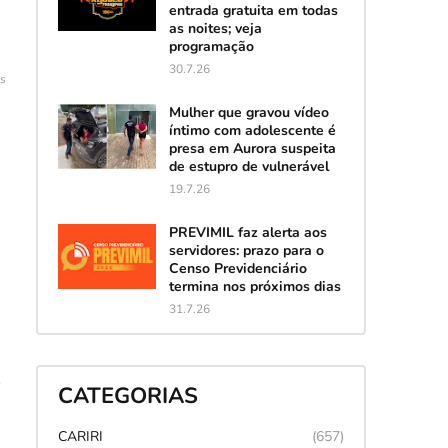
entrada gratuita em todas
as noites; veja
programação
30.7.26
es
Mulher que gravou vídeo
íntimo com adolescente é
presa em Aurora suspeita
de estupro de vulnerável
19.7.26
PREVIMIL faz alerta aos
servidores: prazo para o
Censo Previdenciário
termina nos próximos dias
31.7.26
CATEGORIAS
CARIRI
(657)