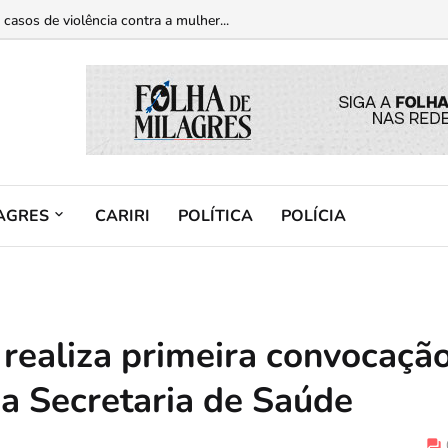
m Brejo Santo e trio preso em Mauriti com armas...
 casos de violência contra a mulher...
AGRES
CARIRI
POLÍTICA
POLÍCIA
 realiza primeira convocaçã
da Secretaria de Saúde