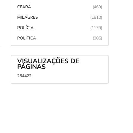
CEARÁ
(469)
MILAGRES
(1810)
POLÍCIA
(1179)
POLÍTICA
(305)
,
VISUALIZAÇÕES DE
PÁGINAS
2
5
4
4
2
2