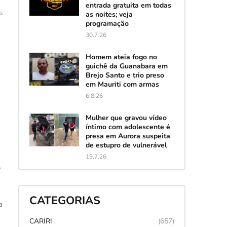
entrada gratuita em todas
es
as noites; veja
programação
30.7.26
Homem ateia fogo no
guichê da Guanabara em
Brejo Santo e trio preso
em Mauriti com armas
6.8.26
Mulher que gravou vídeo
íntimo com adolescente é
presa em Aurora suspeita
de estupro de vulnerável
19.7.26
o
CATEGORIAS
a
CARIRI
(657)