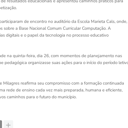
 de resultados educacionais e apresentou caminhos práticos para
etização.
articiparam de encontro no auditório da Escola Marieta Cals, onde,
s sobre a Base Nacional Comum Curricular Computação. A
s digitais e o papel da tecnologia no processo educativo
de na quinta-feira, dia 26, com momentos de planejamento nas
e pedagógica organizasse suas ações para o início do período letiv
 de Milagres reafirma seu compromisso com a formação continuada
uma rede de ensino cada vez mais preparada, humana e eficiente,
vos caminhos para o futuro do município.