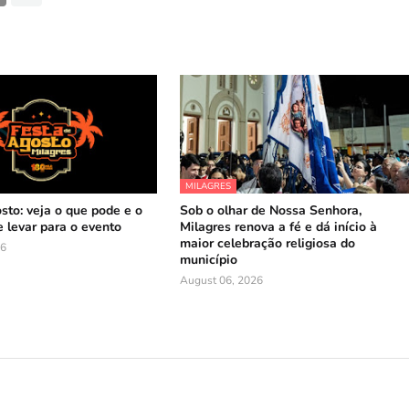
MILAGRES
sto: veja o que pode e o
Sob o olhar de Nossa Senhora,
 levar para o evento
Milagres renova a fé e dá início à
maior celebração religiosa do
26
município
August 06, 2026