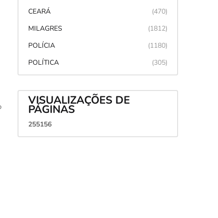
CEARÁ
(470)
MILAGRES
(1812)
POLÍCIA
(1180)
POLÍTICA
(305)
VISUALIZAÇÕES DE
o
PÁGINAS
2
5
5
1
5
6