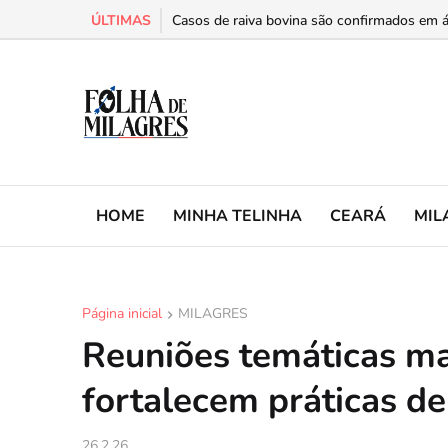
ÚLTIMAS
Milagres abre exposição “As Faces que Fizer
Casos de raiva bovina são confirmados em ár
HOME
MINHA TELINHA
CEARÁ
MIL
Página inicial
MILAGRES
Reuniões temáticas m
fortalecem práticas d
26.2.26