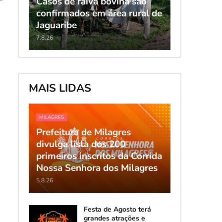
Casos de raiva bovina são
confirmados em área rural de
Jaguaribe
7.8.26
MAIS LIDAS
MILAGRES
Prefeitura de Milagres
divulga lista dos 200
primeiros inscritos da Corrida
Nossa Senhora dos Milagres
5.8.26
Festa de Agosto terá
grandes atrações e