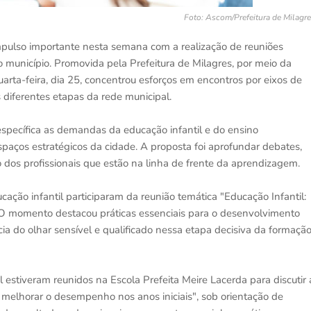
Foto: Ascom/Prefeitura de Milagr
ulso importante nesta semana com a realização de reuniões
unicípio. Promovida pela Prefeitura de Milagres, por meio da
arta-feira, dia 25, concentrou esforços em encontros por eixos de
diferentes etapas da rede municipal.
specífica as demandas da educação infantil e do ensino
aços estratégicos da cidade. A proposta foi aprofundar debates,
 dos profissionais que estão na linha de frente da aprendizagem.
cação infantil participaram da reunião temática "Educação Infantil:
 O momento destacou práticas essenciais para o desenvolvimento
cia do olhar sensível e qualificado nessa etapa decisiva da formaçã
 estiveram reunidos na Escola Prefeita Meire Lacerda para discutir 
a melhorar o desempenho nos anos iniciais", sob orientação de