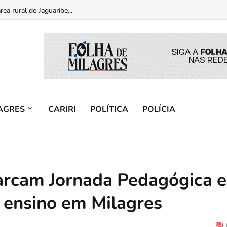
am a História” em celebração aos 180 anos do município...
ea rural de Jaguaribe...
AGRES
CARIRI
POLÍTICA
POLÍCIA
arcam Jornada Pedagógica e
e ensino em Milagres