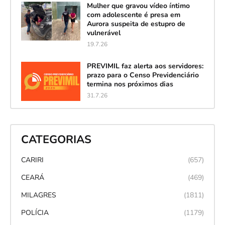
Mulher que gravou vídeo íntimo
com adolescente é presa em
Aurora suspeita de estupro de
vulnerável
19.7.26
PREVIMIL faz alerta aos servidores:
prazo para o Censo Previdenciário
termina nos próximos dias
31.7.26
CATEGORIAS
CARIRI
(657)
CEARÁ
(469)
MILAGRES
(1811)
POLÍCIA
(1179)