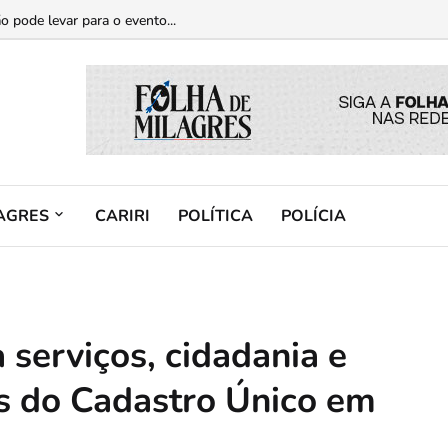
casos de violência contra a mulher...
o pode levar para o evento...
AGRES
CARIRI
POLÍTICA
POLÍCIA
serviços, cidadania e
s do Cadastro Único em