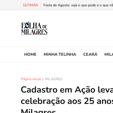
ÚLTIMAS
Cariri é a segunda região do Ceará com mais 
Festa de Agosto: veja o que pode e o que nã
HOME
MINHA TELINHA
CEARÁ
MIL
Página inicial
MILAGRES
Cadastro em Ação leva 
celebração aos 25 ano
Milagres