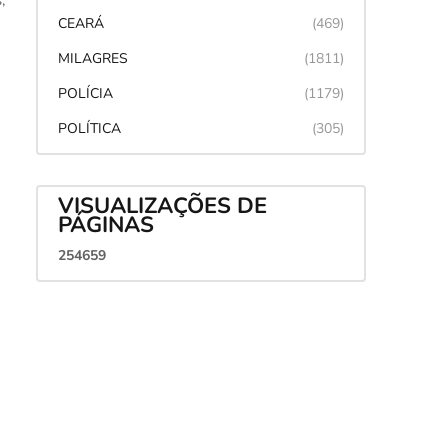
,
CEARÁ
(469)
MILAGRES
(1811)
POLÍCIA
(1179)
POLÍTICA
(305)
VISUALIZAÇÕES DE
PÁGINAS
2
5
4
6
5
9