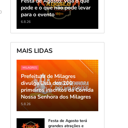
Festa de Agosto: veja o que
pode e o que não pode levar
0
para o evento
6.8.26
MAIS LIDAS
MILAGRES
Prefeitura de Milagres
divulga lista dos 200
primeiros inscritos da Corrida
Nossa Senhora dos Milagres
5.8.26
Festa de Agosto terá
grandes atrações e