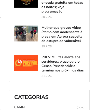
entrada gratuita em todas
as noites; veja
programação
30.7.26
es
Mulher que gravou vídeo
íntimo com adolescente é
presa em Aurora suspeita
de estupro de vulnerável
19.7.26
PREVIMIL faz alerta aos
servidores: prazo para o
Censo Previdenciário
termina nos próximos dias
31.7.26
CATEGORIAS
CARIRI
(657)