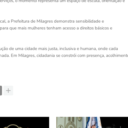
 serviços, o momento representa um espaço de escuta, orientação e
al, a Prefeitura de Milagres demonstra sensibilidade e
ara que mais mulheres tenham acesso a direitos básicos e
ução de uma cidade mais justa, inclusiva e humana, onde cada
nada. Em Milagres, cidadania se constrói com presença, acolhiment