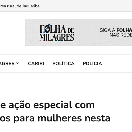
am a História” em celebração aos 180 anos do município...
ea rural de Jaguaribe...
AGRES
CARIRI
POLÍTICA
POLÍCIA
be ação especial com
os para mulheres nesta