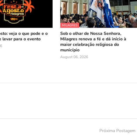
MILAGRES
sto: veja o que pode e o
Sob o olhar de Nossa Senhora,
 levar para o evento
Milagres renova a fé e dá início à
maior celebração religiosa do
26
município
August 06, 2026
Próxima Postagem