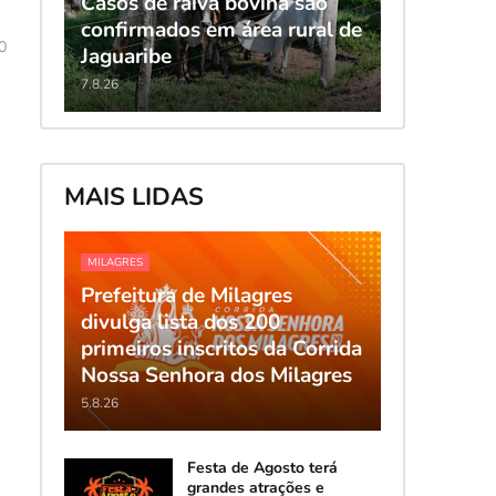
Casos de raiva bovina são
confirmados em área rural de
0
Jaguaribe
7.8.26
MAIS LIDAS
MILAGRES
Prefeitura de Milagres
divulga lista dos 200
primeiros inscritos da Corrida
Nossa Senhora dos Milagres
5.8.26
Festa de Agosto terá
grandes atrações e