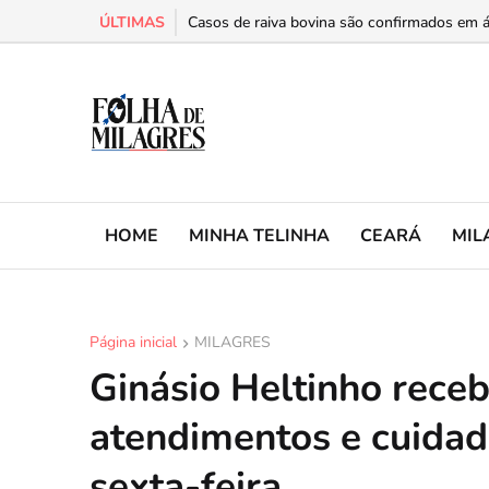
ÚLTIMAS
Milagres abre exposição “As Faces que Fizer
Casos de raiva bovina são confirmados em ár
HOME
MINHA TELINHA
CEARÁ
MIL
Página inicial
MILAGRES
Ginásio Heltinho rece
atendimentos e cuidad
sexta-feira