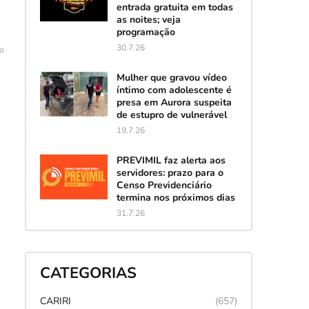
entrada gratuita em todas
as noites; veja
programação
30.7.26
ão
Mulher que gravou vídeo
íntimo com adolescente é
presa em Aurora suspeita
de estupro de vulnerável
19.7.26
PREVIMIL faz alerta aos
servidores: prazo para o
Censo Previdenciário
termina nos próximos dias
31.7.26
CATEGORIAS
CARIRI
(657)