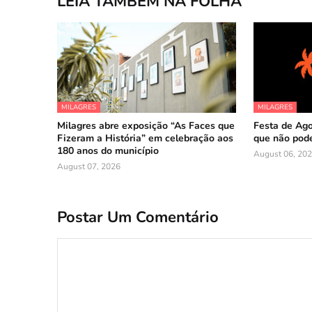
LEIA TAMBÉM NA FOLHA
MILAGRES
MILAGRES
Milagres abre exposição “As Faces que
Festa de Ago
Fizeram a História” em celebração aos
que não pode
180 anos do município
August 06, 20
August 07, 2026
Postar Um Comentário