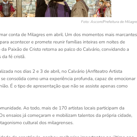
Foto: Ascom/Prefeitura de Milagr
 tomar conta de Milagres em abril. Um dos momentos mais marcantes
a para acontecer e promete reunir famílias inteiras em noites de
ão da Paixão de Cristo retorna ao palco do Calvário, convidando a
da fé cristã.
izada nos dias 2 e 3 de abril, no Calvário (Anfiteatro Artista
 se consolida como uma experiência profunda, capaz de emocionar
união. É o tipo de apresentação que não se assiste apenas como
unidade. Ao todo, mais de 170 artistas locais participam da
 Os ensaios já começaram e mobilizam talentos da própria cidade,
rotagonismo cultural dos milagrenses.