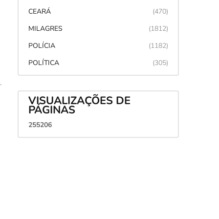
CEARÁ
(470)
MILAGRES
(1812)
POLÍCIA
(1182)
POLÍTICA
(305)
.
VISUALIZAÇÕES DE
PÁGINAS
2
5
5
2
0
6