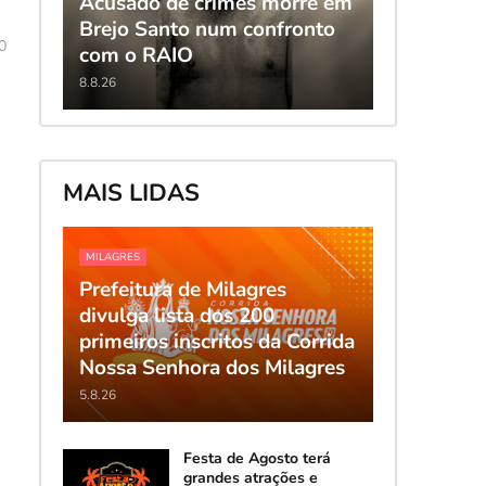
Acusado de crimes morre em
Brejo Santo num confronto
0
com o RAIO
8.8.26
MAIS LIDAS
MILAGRES
Prefeitura de Milagres
divulga lista dos 200
primeiros inscritos da Corrida
Nossa Senhora dos Milagres
5.8.26
Festa de Agosto terá
grandes atrações e