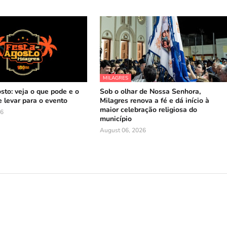
MILAGRES
sto: veja o que pode e o
Sob o olhar de Nossa Senhora,
 levar para o evento
Milagres renova a fé e dá início à
maior celebração religiosa do
26
município
August 06, 2026