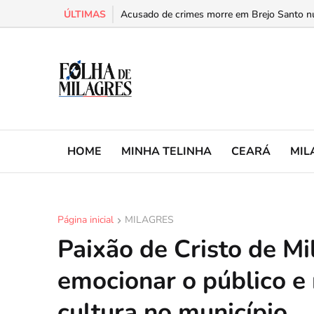
ÚLTIMAS
Mulher é presa com mais de 21 quilos de dro
Acusado de crimes morre em Brejo Santo 
HOME
MINHA TELINHA
CEARÁ
MIL
Página inicial
MILAGRES
Paixão de Cristo de M
emocionar o público e 
cultura no município