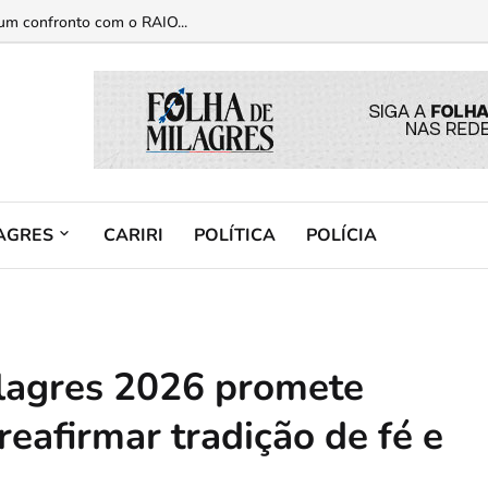
gas dentro de carro no Crato...
num confronto com o RAIO...
AGRES
CARIRI
POLÍTICA
POLÍCIA
ilagres 2026 promete
reafirmar tradição de fé e