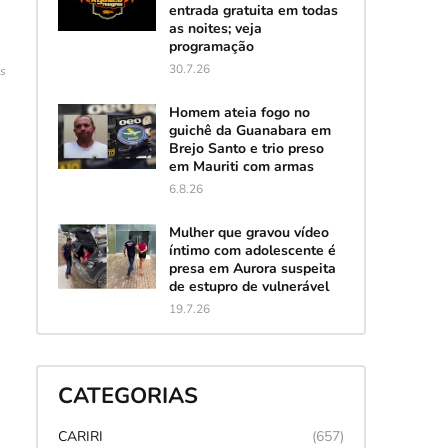
entrada gratuita em todas
as noites; veja
programação
30.7.26
es
Homem ateia fogo no
guichê da Guanabara em
Brejo Santo e trio preso
em Mauriti com armas
6.8.26
Mulher que gravou vídeo
íntimo com adolescente é
presa em Aurora suspeita
de estupro de vulnerável
19.7.26
CATEGORIAS
CARIRI
(657)