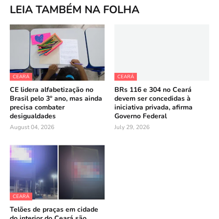
LEIA TAMBÉM NA FOLHA
CEARÁ
CEARÁ
CE lidera alfabetização no
BRs 116 e 304 no Ceará
Brasil pelo 3º ano, mas ainda
devem ser concedidas à
precisa combater
iniciativa privada, afirma
desigualdades
Governo Federal
August 04, 2026
July 29, 2026
CEARÁ
Telões de praças em cidade
do interior do Ceará são